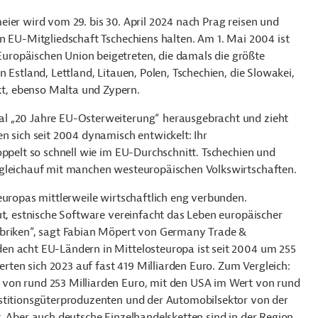
ier wird vom 29. bis 30. April 2024 nach Prag reisen und
n EU-Mitgliedschaft Tschechiens halten. Am 1. Mai 2004 ist
ropäischen Union beigetreten, die damals die größte
 Estland, Lettland, Litauen, Polen, Tschechien, die Slowakei,
t, ebenso Malta und Zypern.
al „20 Jahre EU-Osterweiterung“ herausgebracht und zieht
n sich seit 2004 dynamisch entwickelt: Ihr
oppelt so schnell wie im EU-Durchschnitt. Tschechien und
 gleichauf mit manchen westeuropäischen Volkswirtschaften.
europas mittlerweile wirtschaftlich eng verbunden.
ut, estnische Software vereinfacht das Leben europäischer
abriken“, sagt Fabian Möpert von Germany Trade &
en acht EU-Ländern in Mittelosteuropa ist seit 2004 um 255
en sich 2023 auf fast 419 Milliarden Euro. Zum Vergleich:
von rund 253 Milliarden Euro, mit den USA im Wert von rund
estitionsgüterproduzenten und der Automobilsektor von der
. Aber auch deutsche Einzelhandelsketten sind in der Region