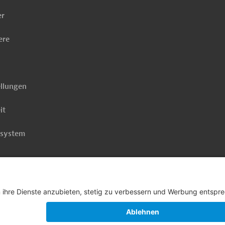
er
ere
ellungen
it
rsystem