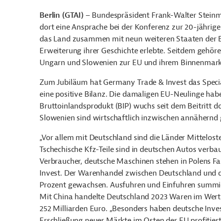
Berlin (GTAI)
–
Bundespräsident Frank-Walter Steinme
dort eine Ansprache bei der Konferenz zur 20-jährige
das Land zusammen mit neun weiteren Staaten der Eu
Erweiterung ihrer Geschichte erlebte. Seitdem gehören
Ungarn und Slowenien zur EU und ihrem Binnenmark
Zum Jubiläum hat Germany Trade & Invest das Speci
eine positive Bilanz. Die damaligen EU-Neulinge habe
Bruttoinlandsprodukt (BIP) wuchs seit dem Beitritt d
Slowenien sind wirtschaftlich inzwischen annähernd
„Vor allem mit Deutschland sind
die Länder Mittelost
Tschechische Kfz-Teile sind in deutschen Autos verba
Verbraucher, deutsche Maschinen stehen in Polens F
Invest. Der Warenhandel zwischen Deutschland und d
Prozent gewachsen. Ausfuhren und Einfuhren summiert
Mit China handelte Deutschland 2023 Waren im Wert 
252 Milliarden Euro. „Besonders haben deutsche Inv
Erschließung neuer Märkte im Osten der EU profitiert