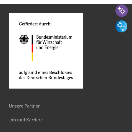
n
o
KI-Suc
Feedbac
Unsere Partner
Job und Karriere