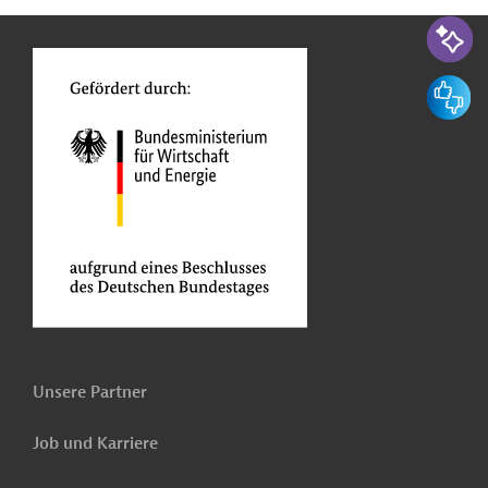
n
o
KI-Suc
Feedbac
Unsere Partner
Job und Karriere