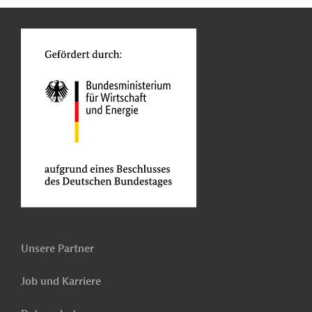
n
o
Unsere Partner
Job und Karriere