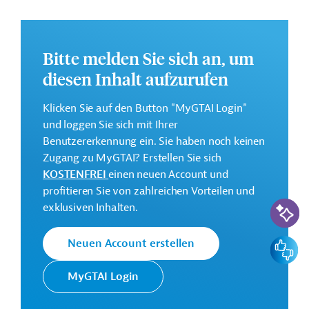
vulnerablen Bevölkerungsgruppen, Gemeinschaften
und Ökosystemen in der Somali-Region zu stärken und
dadurch zu einer verbesserten Ernährungssicherung.
Bitte melden Sie sich an, um
Insgesamt sollen von dem Projekt ca. 100.000 direkt
Begünstigte in vier ausgewählten Woredas der Somali-
diesen Inhalt aufzurufen
Region in Äthiopien profitieren. Die Auswahl der
Zielgruppe erfolgt auf Grundlage definierter
Klicken Sie auf den Button "MyGTAI Login"
Vulnerabilitätskriterien.
und loggen Sie sich mit Ihrer
Benutzererkennung ein. Sie haben noch keinen
Das Entwicklungsprojekt ist auf eine Dauer von 48
Zugang zu MyGTAI? Erstellen Sie sich
Monaten nach Vertragsunterzeichnung ausgelegt.
KOSTENFREI
einen neuen Account und
Geberbeitrag:
profitieren Sie von zahlreichen Vorteilen und
KI-Suc
30 Millionen Euro (Zuschuss; vorgesehen)
exklusiven Inhalten.
Feedbac
Neuen Account erstellen
Kontaktadressen
MyGTAI Login