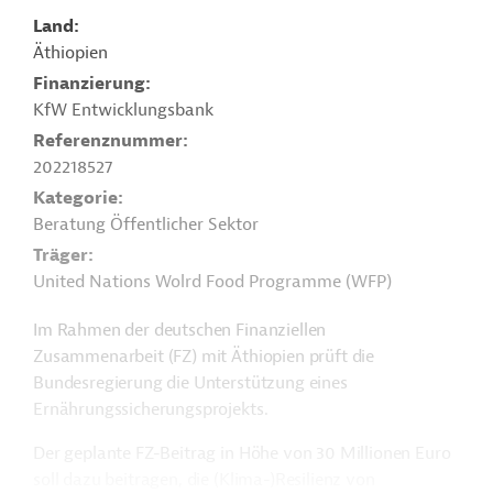
Land
Äthiopien
Finanzierung
KfW Entwicklungsbank
Referenznummer
202218527
Kategorie
Beratung Öffentlicher Sektor
Träger
United Nations Wolrd Food Programme (WFP)
Im Rahmen der deutschen Finanziellen
Zusammenarbeit (FZ) mit Äthiopien prüft die
Bundesregierung die Unterstützung eines
Ernährungssicherungsprojekts.
Der geplante FZ-Beitrag in Höhe von 30 Millionen Euro
soll dazu beitragen, die (Klima-)Resilienz von