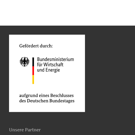
n
Kontakt
...
o
Unsere Partner