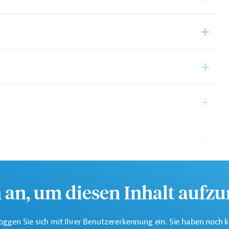
h an, um diesen Inhalt aufz
oggen Sie sich mit Ihrer Benutzererkennung ein. Sie haben noch 