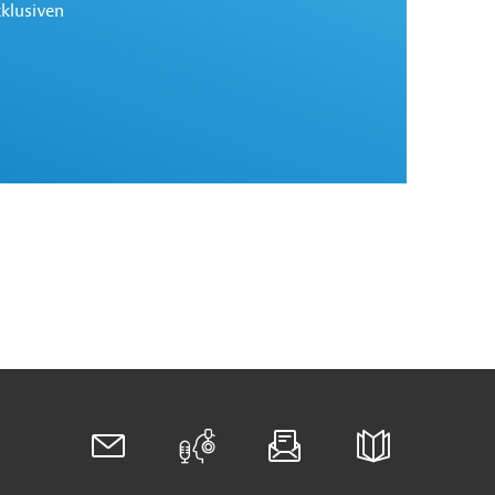
Mehr
xklusiven