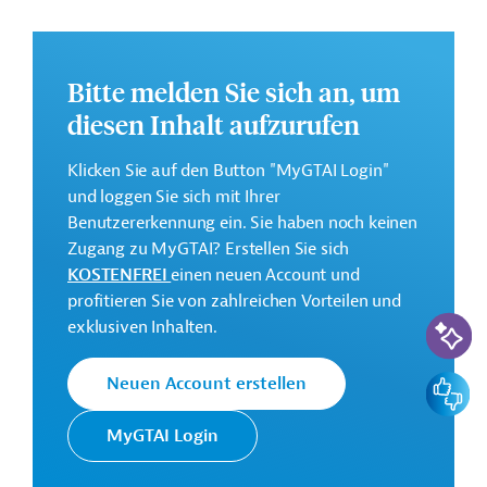
Algerien;
Annex 2: Förderung der Beschäftigungspolitik
Algeriens;
Bitte melden Sie sich an, um
Annex 3: Stärkung der Landwirtschaft;
diesen Inhalt aufzurufen
Annex 4: Unterstützung der öffentlichen Verwaltung
und Institutionen.
Klicken Sie auf den Button "MyGTAI Login"
und loggen Sie sich mit Ihrer
Weitere Informationen über das
Benutzererkennung ein. Sie haben noch keinen
Jahresaktionsprogramm finden Sie in den
Zugang zu MyGTAI? Erstellen Sie sich
Originaldokumenten, die zum Download bereitstehen.
KOSTENFREI
einen neuen Account und
Bei Fragen wenden Sie sich bitte an das Brüsseler Büro
profitieren Sie von zahlreichen Vorteilen und
KI-Suc
von Germany Trade & Invest unter projekte@gtai.de.
exklusiven Inhalten.
Dieses Projekt gehört zu der
EU-
Feedbac
Neuen Account erstellen
Konnektivitätsinitiative Global Gateway
.
Gesamtkosten:
MyGTAI Login
45 Millionen Euro