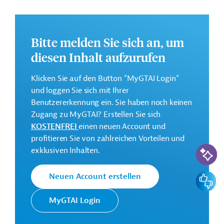
internationale Zusammenarbeit (NDICI)
deckt die
Zusammenarbeit der EU mit allen Drittländern in
Afrika, Asien, Lateinamerika und der Karibik sowie in
der ost- und südeuropäischen Nachbarschaft ab.
Bitte melden Sie sich an, um
diesen Inhalt aufzurufen
Das Mehrjahresaktionsprogramm (Multiannual Action
Plan/AAP) für die Südliche Nachbarschaft, also die
Klicken Sie auf den Button "MyGTAI Login"
Länder Algerien, Ägypten, Israel, Jordanien, Libanon,
und loggen Sie sich mit Ihrer
Libyen, Marokko, Palästinensische Gebiete und
Benutzererkennung ein. Sie haben noch keinen
Tunesien, ist in zwei Schwerpunktbereiche unterteilt
Zugang zu MyGTAI? Erstellen Sie sich
und soll folgende Ziele erreichen:
KOSTENFREI
einen neuen Account und
Annex 1: Globale Zuweisung für die südliche
profitieren Sie von zahlreichen Vorteilen und
Nachbarschaft für 2021-2023: Finanzierung kleinerer
KI-Suc
exklusiven Inhalten.
Maßnahmen und Aktivitäten zur Verwirklichung der
Ziele der Südlichen Nachbarschaft.
Feedbac
Neuen Account erstellen
Annex 2: Aktionsprogramm für technische Hilfe und
Informationsaustausch.
MyGTAI Login
Weitere Informationen über das