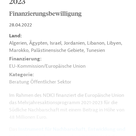
2023
Finanzierungsbewilligung
28.04.2022
Land
Algerien, Ägypten, Israel, Jordanien, Libanon, Libyen,
Marokko, Palästinensische Gebiete, Tunesien
Finanzierung
EU-Kommission/Europäische Union
Kategorie
Beratung Öffentlicher Sektor
Im Rahmen des NDICI finanziert die Europäische Union
das Mehrjahresaktionsprogramm 2021-2023 für die
Südliche Nachbarschaft mit einem Beitrag in Höhe von
48 Millionen Euro.
Das
Instrument für Nachbarschaft, Entwicklung und