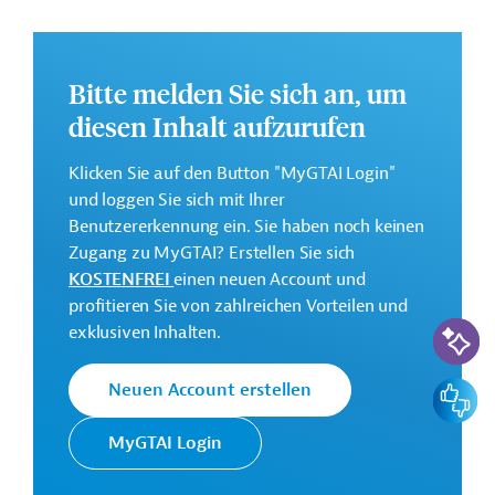
Weitere Informationen zu dem Entwicklungsprojekt
finden Sie auf der
Webseite der Weltbankgruppe
und im Originaldokument, das zum Download
Bitte melden Sie sich an, um
bereitsteht.
diesen Inhalt aufzurufen
Gesamtkosten:
675 Millionen US-Dollar
Klicken Sie auf den Button "MyGTAI Login"
und loggen Sie sich mit Ihrer
Geberbeitrag:
Benutzererkennung ein. Sie haben noch keinen
600 Millionen US-Dollar (IBRD, Darlehen)
Zugang zu MyGTAI? Erstellen Sie sich
KOSTENFREI
einen neuen Account und
Kontaktadressen
profitieren Sie von zahlreichen Vorteilen und
KI-Suc
exklusiven Inhalten.
Feedbac
Neuen Account erstellen
Die Weltbankgruppe ist eine der
Weltbank
weltweit größten multilateralen
MyGTAI Login
Entwicklungsorganisationen.