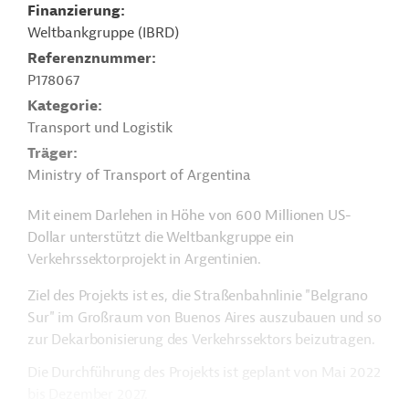
Finanzierung
Weltbankgruppe (IBRD)
Referenznummer
P178067
Kategorie
Transport und Logistik
Träger
Ministry of Transport of Argentina
Mit einem Darlehen in Höhe von 600 Millionen US-
Dollar unterstützt die Weltbankgruppe ein
Verkehrssektorprojekt in Argentinien.
Ziel des Projekts ist es, die Straßenbahnlinie "Belgrano
Sur" im Großraum von Buenos Aires auszubauen und so
zur Dekarbonisierung des Verkehrssektors beizutragen.
Die Durchführung des Projekts ist geplant von Mai 2022
bis Dezember 2027.