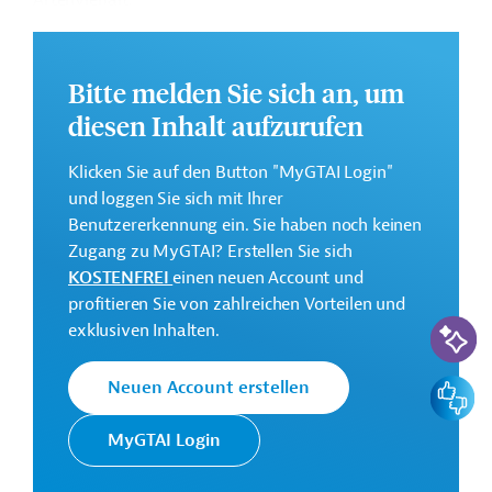
Artenvielfalt.
Die Durchführung des Projekts ist von Juni 2025 bis
Dezember 2030 geplant.
Bitte melden Sie sich an, um
Weitere Informationen zu dem Entwicklungsprojekt
diesen Inhalt aufzurufen
finden Sie auf der
Webseite der Weltbankgruppe
und im Originaldokument, das zum Download
Klicken Sie auf den Button "MyGTAI Login"
bereitsteht.
und loggen Sie sich mit Ihrer
GTAI informiert über die
W
eltbankgruppe
:
Benutzererkennung ein. Sie haben noch keinen
Schwerpunkte, Regularien und praktische Hinweise zur
Zugang zu MyGTAI? Erstellen Sie sich
Geschäftsanbahnung.
KOSTENFREI
einen neuen Account und
profitieren Sie von zahlreichen Vorteilen und
Gesamtkosten:
KI-Suc
exklusiven Inhalten.
343,4 Millionen US-Dollar
Geberbeitrag:
Feedbac
Neuen Account erstellen
250 Millionen US-Dollar (IBRD, Darlehen)
MyGTAI Login
Kontaktadressen