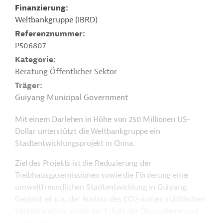
Finanzierung
Weltbankgruppe (IBRD)
Referenznummer
P506807
Kategorie
Beratung Öffentlicher Sektor
Träger
Guiyang Municipal Government
Mit einem Darlehen in Höhe von 250 Millionen US-
Dollar unterstützt die Weltbankgruppe ein
Stadtentwicklungsprojekt in China.
Ziel des Projekts ist die Reduzierung der
Treibhausgasemissionen sowie die Förderung einer
umweltfreundlichen Stadtentwicklung in Guiyang.
Geplant ist u.a. der Ausbau des CO2-armen städtischen
Verkehrsnetzes sowie der Erhalt der Ökosysteme und