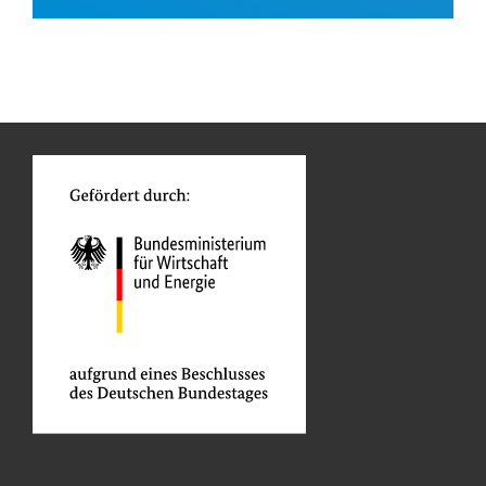
Kontaktadressen
n
Funktionen
Die IDB ist die wichtigste
o
multilaterale
Interamerikanische
Finanzierungsinstitution für
Entwicklungsbank
Entwicklungsprojekte in der
(IDB)
Region Lateinamerika und
Karibik.
The borrower, via
the Secretariat of
Energy in the
Ministry of the
Economy
,
Projektträger
through the Federal
Electricity