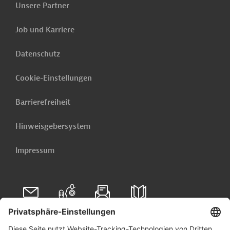
Transmission Trust
Unsere Partner
Fund
Job und Karriere
Datenschutz
Originaldokument:
Cookie-Einstellungen
Argentinien
Stromübertragung, -verteilung, Netze
Barrierefreiheit
Energie, übergreifend
Energieeffizienz
Hinweisgebersystem
Soziale Entwicklung
Impressum
Tiefbau, Infrastrukturbau
Luft-, Klimaschutz
Klimawandel
Energiewende
Projekte
Tenders & Projects daily
Folgen Sie uns auf