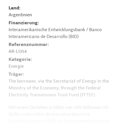
Land
Argentinien
Finanzierung
Interamerikanische Entwicklungsbank / Banco
Interamericano de Desarrollo (BID)
Referenznummer
AR-L1354
Kategorie
Energie
Träger
The borrower, via the Secretariat of Energy in the
Ministry of the Economy, through the Federal
Electricity Transmission Trust Fund (FFTEF)
Mit einem Darlehen in Höhe von 200 Millionen US-
Dollar unterstützt die Interamerikanische
Entwicklungsbank (IDB) ein Energiesektorprojekt in