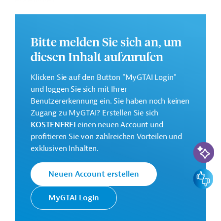
Argentinien.
Ziele des Projekts sind die Modernisierung der
Stromnetzinfrastruktur sowie die Förderung der
Bitte melden Sie sich an, um
regionalen Entwicklung in Argentinien. Geplant ist die
diesen Inhalt aufzurufen
Verbesserung der Zuverlässigkeit und Effizienz der
Stromübertragungs- und Stromverteilungssysteme
Klicken Sie auf den Button "MyGTAI Login"
sowie die Steigerung der Stromkapazitäten. Des
und loggen Sie sich mit Ihrer
Weiteren ist die Verringerung der CO2-Emissionen durch
Benutzererkennung ein. Sie haben noch keinen
das Stromnetz vorgesehen.
Zugang zu MyGTAI? Erstellen Sie sich
Weitere Informationen zu dem Entwicklungsprojekt
KOSTENFREI
einen neuen Account und
finden Sie auf der
Webseite der IDB
und im
profitieren Sie von zahlreichen Vorteilen und
Originaldokument, das zum Download bereitsteht.
KI-Suc
exklusiven Inhalten.
Gesamtkosten:
464 Millionen US-Dollar
Feedbac
Neuen Account erstellen
Geberbeitrag:
MyGTAI Login
200 Millionen US-Dollar (Darlehen)