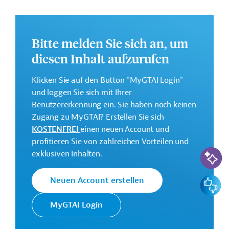
6,1 Millionen Euro (vorgesehen)
Kontaktadresse
Bitte melden Sie sich an, um
diesen Inhalt aufzurufen
Klicken Sie auf den Button "MyGTAI Login"
und loggen Sie sich mit Ihrer
Die GIZ setzt im Auftrag der
Deutsche
Benutzererkennung ein. Sie haben noch keinen
Bundesregierung Projekte der
Gesellschaft für
Zugang zu MyGTAI? Erstellen Sie sich
Technischen Zusammenarbeit (TZ)
Internationale
KOSTENFREI
einen neuen Account und
vor allem in Entwicklungs- und
Zusammenarbeit
profitieren Sie von zahlreichen Vorteilen und
Schwellenländern um.
(GIZ) GmbH
KI-Suc
exklusiven Inhalten.
Kontakt: projektfruehinfo@giz.de
Feedbac
Neuen Account erstellen
Armenien
MyGTAI Login
Wirtschafts-, Außenwirtschaftsförderung
Berufliche Bildung
Schul-, Hochschulbildung