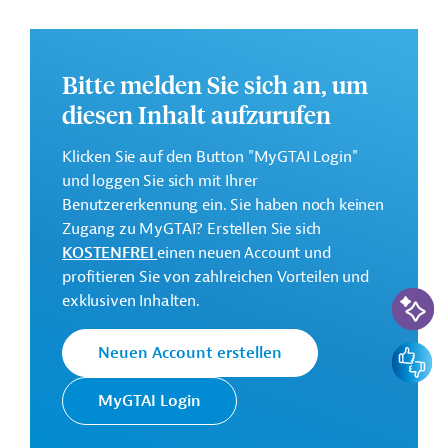
Ziel des Projekts ist es, die Regierung Bangladeschs bei
der Umsetzung wichtiger struktureller Reformen zur
Etablierung von Maßnahmen zur Anpassung an und die
Bitte melden Sie sich an, um
Eindämmung von Klimaveränderungen, für ein
diesen Inhalt aufzurufen
nachhaltiges, widerstandsfähiges und inklusives
Wachstum, zu unterstützen.
Klicken Sie auf den Button "MyGTAI Login"
Weitere Informationen zu dem Entwicklungsprojekt
und loggen Sie sich mit Ihrer
finden Sie auf der
Webseite der AIIB
und im
Benutzererkennung ein. Sie haben noch keinen
Originaldokument, das zum Download bereitsteht.
Zugang zu MyGTAI? Erstellen Sie sich
KOSTENFREI
einen neuen Account und
GTAI informiert über die
AIIB
: Schwerpunkte,
profitieren Sie von zahlreichen Vorteilen und
Regularien und praktische Hinweise zur
KI-Suc
exklusiven Inhalten.
Geschäftsanbahnung.
Geberbeitrag:
Feedbac
Neuen Account erstellen
400 Millionen US-Dollar (Darlehen)
MyGTAI Login
Kontaktadressen