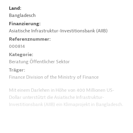
Land
Bangladesch
Finanzierung
Asiatische Infrastruktur-Investitionsbank (AIIB)
Referenznummer
000814
Kategorie
Beratung Öffentlicher Sektor
Träger
Finance Division of the Ministry of Finance
Mit einem Darlehen in Höhe von 400 Millionen US-
Dollar unterstützt die Asiatische Infrastruktur-
Investitionsbank (AIIB) ein Klimaprojekt in Bangladesch.