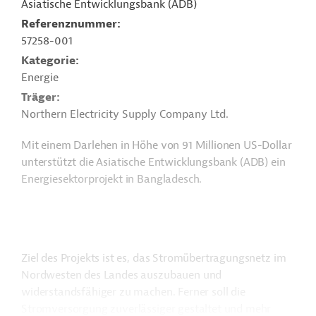
Asiatische Entwicklungsbank (ADB)
Referenznummer
57258-001
Kategorie
Energie
Träger
Northern Electricity Supply Company Ltd.
Mit einem Darlehen in Höhe von 91 Millionen US-Dollar
unterstützt die Asiatische Entwicklungsbank (ADB) ein
Energiesektorprojekt in Bangladesch.
Ziel des Projekts ist es, das Stromübertragungsnetz im
Nordwesten des Landes auszubauen und
widerstandsfähiger zu machen. Ferner soll die
Stromversorgung zuverlässiger gestaltet und mehr