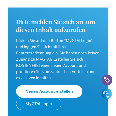
erneuerbare Energien in das Netz eingespeist werden.
Weitere Informationen zu dem Entwicklungsprojekt
finden Sie auf der
Webseite der ADB
.
Bitte melden Sie sich an, um
diesen Inhalt aufzurufen
GTAI informiert über die
ADB
: Schwerpunkte,
Regularien und praktische Hinweise zur
Klicken Sie auf den Button "MyGTAI Login"
Geschäftsanbahnung.
und loggen Sie sich mit Ihrer
Geberbeitrag:
Benutzererkennung ein. Sie haben noch keinen
91 Millionen US-Dollar (Darlehen)
Zugang zu MyGTAI? Erstellen Sie sich
KOSTENFREI
einen neuen Account und
Kontaktadressen
profitieren Sie von zahlreichen Vorteilen und
KI-Suc
exklusiven Inhalten.
Feedbac
Neuen Account erstellen
Die ADB ist die wichtigste
MyGTAI Login
Asiatische
multilaterale
Entwicklungsbank
Finanzierungsinstitution für