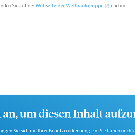
inden Sie auf der
Webseite der Weltbankgruppe
und im
eine der weltweit größten multilateralen
h an, um diesen Inhalt aufz
nen.
oggen Sie sich mit Ihrer Benutzererkennung ein. Sie haben noch 