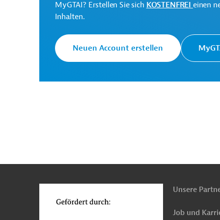
MyGTAI? Erstellen Sie sich
KOSTENFREI
einen n
Inhalten.
Originaldokument:
Neuen Account erstellen
MyGTA
Bangladesch
Energieeffizienz
Gas-, Ölverso
n
Funktionen
o
Unsere Partn
Job und Karri