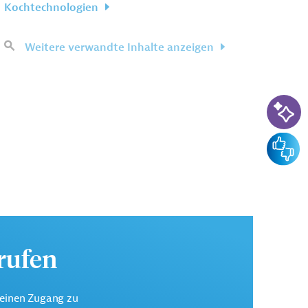
Kochtechnologien
Weitere verwandte Inhalte anzeigen
KI-Su
Feedba
urufen
keinen Zugang zu