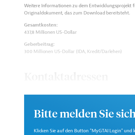
Weitere Informationen zu dem Entwicklungsprojekt f
Originaldokument, das zum Download bereitsteht.
Gesamtkosten:
437,8 Millionen US-Dollar
Geberbeitrag:
300 Millionen US-Dollar (IDA, Kredit/Darlehen)
Kontaktadressen
Die Weltbankgruppe ist 
Bitte melden Sie sic
Weltbank
Entwicklungsorganisatio
Klicken Sie auf den Button "MyGTAI Login" und l
Petrobangla
Projektträger