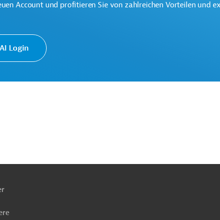
euen Account und profitieren Sie von zahlreichen Vorteilen und e
I Login
rgung, Pipelines
Luft-, Klimaschutz
Projekte
ach
ben
er
ere