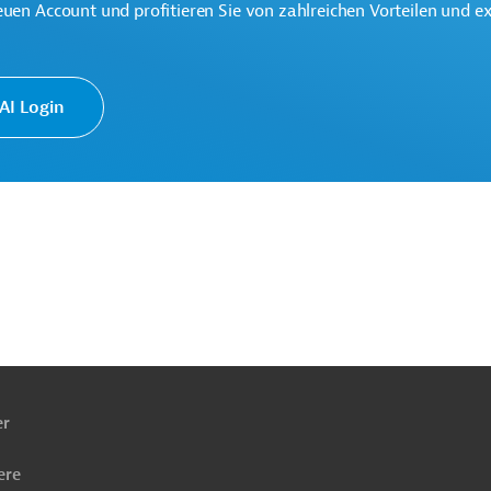
euen Account und profitieren Sie von zahlreichen Vorteilen und e
I Login
schutz, Ressourcenschonung
chutz
Umweltverträglichkeit
Klimawandel
twirtschaft, Landschaftsgestaltung
Förderung benachteiligter Gruppen
ach
ben
er
ere