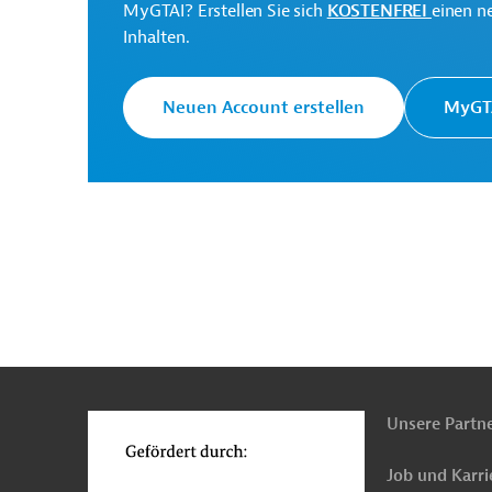
Initiative
MyGTAI? Erstellen Sie sich
KOSTENFREI
einen n
Projektträger
Développement (ID)
Inhalten.
Neuen Account erstellen
MyGTA
Benin
Senegal
Tschad
Natur- und Arten
Boden-, Erosionsschutz
Wasser-, Hochwassers
Land- und Forstwirtschaft, übergreifend
Fors
Energie, übergreifend
Armutsbekämpfung
Soziale Entwicklung
Projekte
n
Funktionen
o
Unsere Partn
Job und Karri