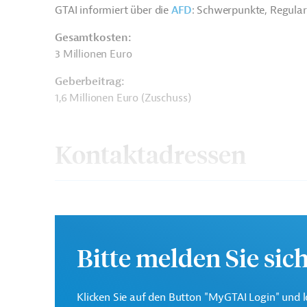
GTAI informiert über die
AFD
: Schwerpunkte, Regula
Gesamtkosten:
3 Millionen Euro
Geberbeitrag:
1,6 Millionen Euro (Zuschuss)
Kontaktadressen
Französische
Bitte melden Sie sic
Die AFD finanziert und 
Entwicklungsagentur AFD
dem Ziel, eine nachhalt
Klicken Sie auf den Button "MyGTAI Login" und l