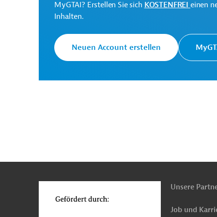
MyGTAI? Erstellen Sie sich
KOSTENFREI
einen n
Inhalten.
Neuen Account erstellen
MyGTA
n
Funktionen
o
Unsere Partn
Job und Karri