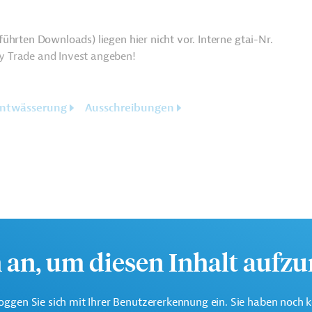
ührten Downloads) liegen hier nicht vor. Interne gtai-Nr.
y Trade and Invest angeben!
Entwässerung
Ausschreibungen
h an, um diesen Inhalt aufz
oggen Sie sich mit Ihrer Benutzererkennung ein. Sie haben noch 