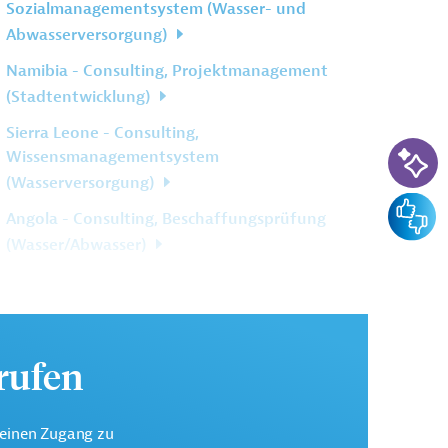
Sozialmanagementsystem (Wasser- und
Abwasserversorgung)
Namibia - Consulting, Projektmanagement
(Stadtentwicklung)
Sierra Leone - Consulting,
KI-Su
Wissensmanagementsystem
(Wasserversorgung)
Feedba
Angola - Consulting, Beschaffungsprüfung
(Wasser/Abwasser)
Weitere verwandte Inhalte anzeigen
urufen
keinen Zugang zu