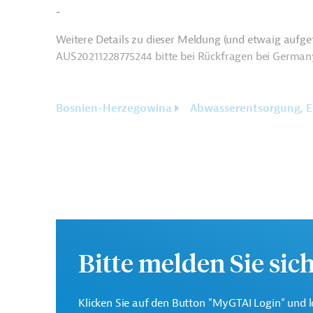
-
Weitere Details zu dieser Meldung (und etwaig aufgef
AUS20211228775244 bitte bei Rückfragen bei German
Bosnien-Herzegowina
Abwasserentsorgung, 
Bitte melden Sie sic
Klicken Sie auf den Button "MyGTAI Login" und l