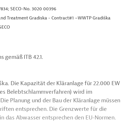
834; SECO-No. 3020 00396
 and Treatment Gradiska - Contract#1 –WWTP Gradiška
 SECO
s gemäß ITB 42.1.
iška. Die Kapazität der Kläranlage für 22.000 EW
les Belebtschlammverfahren) wird im
 Die Planung und der Bau der Kläranlage müssen
riften entsprechen. Die Grenzwerte für die
f in das Abwasser entsprechen den EU-Normen.