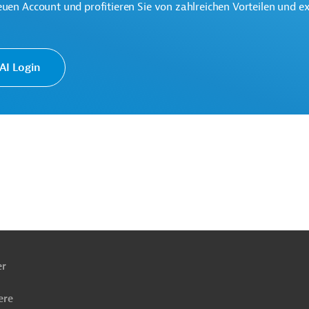
euen Account und profitieren Sie von zahlreichen Vorteilen und e
I Login
ach
ben
er
ere