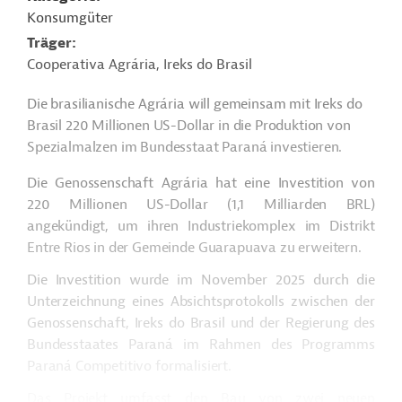
Konsumgüter
Träger
Cooperativa Agrária, Ireks do Brasil
Die brasilianische
Agrária
will gemeinsam mit Ireks do
Brasil 220 Millionen US-Dollar in die Produktion von
Spezialmalzen im Bundesstaat Paraná investieren.
Die Genossenschaft
Agrária
hat eine Investition von
220 Millionen US-Dollar (1,1 Milliarden BRL)
angekündigt, um ihren Industriekomplex im Distrikt
Entre Rios in der Gemeinde
Guarapuava
zu erweitern.
Die Investition wurde im November 2025 durch die
Unterzeichnung eines Absichtsprotokolls zwischen der
Genossenschaft, Ireks do Brasil und der Regierung des
Bundesstaates Paraná im Rahmen des Programms
Paraná
Competitivo
formalisiert.
Das Projekt umfasst den Bau von zwei neuen