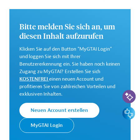
Industrieanlagen zur Herstellung von Spezialmalzen,
darunter Karamell- und Röstmalze, sowie die
vollständige Modernisierung der bestehenden Mälzerei.
Bitte melden Sie sich an, um
Die Genossenschaft soll damit zum ersten Produzenten
diesen Inhalt aufzurufen
von Spezialmalzen im industriellen Maßstab in
Brasilien werden und bisher importierte Produkte
Klicken Sie auf den Button "MyGTAI Login"
ersetzen.
und loggen Sie sich mit Ihrer
Der Plan umfasst außerdem die Einrichtung eines
Benutzererkennung ein. Sie haben noch keinen
Zentrums für physikalisch-chemische und rheologische
Zugang zu MyGTAI? Erstellen Sie sich
Analysen sowie eines integrierten Logistikzentrums zur
KOSTENFREI
einen neuen Account und
Unterstützung der industriellen Aktivitäten.
profitieren Sie von zahlreichen Vorteilen und
KI-Suc
exklusiven Inhalten.
Laut dem von der Genossenschaft veröffentlichten
Zeitplan sollen die Bauarbeiten bis 2028 andauern.
Feedbac
Neuen Account erstellen
Die Modernisierung der Mälzerei wird
Automatisierungstechnologien und Konzepte der
MyGTAI Login
Industrie 4.0 integrieren und damit die Produktivität der
Anlage steigern. Während der Umsetzung des Projekts