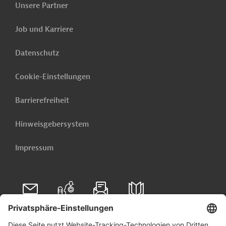
die neuesten öffentlichen Ausschreibungen und Projekte
Unsere Partner
aus der ganzen Welt - direkt in Ihr Postfach.
Job und Karriere
Jetzt einrichten lassen
Datenschutz
Cookie-Einstellungen
Barrierefreiheit
Hinweisgebersystem
Impressum
Folgen Sie uns auf