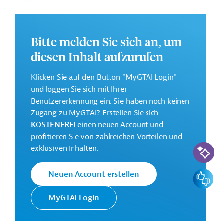
geplant.
Es wird erwartet, dass zwischen 500 und 750 direkte
Bitte melden Sie sich an, um
Arbeitsplätze geschaffen werden. Unter
Berücksichtigung indirekter Effekte entlang der
diesen Inhalt aufzurufen
Produktionskette könnte die Zahl auf etwa 1.000
Arbeitsplätze steigen.
Klicken Sie auf den Button "MyGTAI Login"
und loggen Sie sich mit Ihrer
Nach Angaben des Unternehmens und der
Benutzererkennung ein. Sie haben noch keinen
Landesregierung wurden bei der Wahl des Standorts
Zugang zu MyGTAI? Erstellen Sie sich
Faktoren wie Logistik, Wasserverfügbarkeit, die Präsenz
KOSTENFREI
einen neuen Account und
der Rinderzucht und die Nähe zur Bahnlinie
profitieren Sie von zahlreichen Vorteilen und
Transnordestina
berücksichtigt.
KI-Suc
exklusiven Inhalten.
Das Projekt wird öffentliche Unterstützung in Form von
Infrastrukturmaßnahmen und steuerlichen Anreizen
Feedbac
Neuen Account erstellen
erhalten, darunter Wasserversorgungssysteme und
logistische Verbesserungen für den Abtransport der
MyGTAI Login
Produktion.