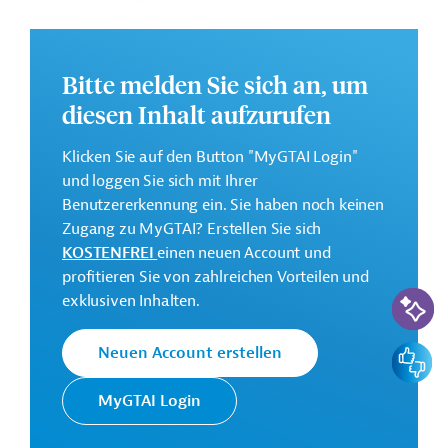
Mangelernährung in kleinbäuerlichen
Familienbetrieben. Im Rahmen des Projekts sollen die
Produktionssysteme nachhaltiger gestaltet und die
Bitte melden Sie sich an, um
Resilienz von kleinbäuerlichen Familienbetrieben
diesen Inhalt aufzurufen
gestärkt werden.
Weitere Informationen zu dem Entwicklungsprojekt
Klicken Sie auf den Button "MyGTAI Login"
finden Sie im Originaldokument, das zum Download
und loggen Sie sich mit Ihrer
bereitsteht.
Benutzererkennung ein. Sie haben noch keinen
Zugang zu MyGTAI? Erstellen Sie sich
Gesamtkosten:
KOSTENFREI
einen neuen Account und
148,8 Millionen US-Dollar
profitieren Sie von zahlreichen Vorteilen und
KI-Suc
Geberbeitrag:
exklusiven Inhalten.
8,6 Millionen US-Dollar (Darlehen)
Feedbac
Neuen Account erstellen
Kontaktadressen
MyGTAI Login