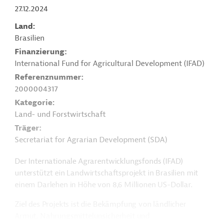
27.12.2024
Land
Brasilien
Finanzierung
International Fund for Agricultural Development (IFAD)
Referenznummer
2000004317
Kategorie
Land- und Forstwirtschaft
Träger
Secretariat for Agrarian Development (SDA)
Der Internationale Agrarentwicklungsfonds (IFAD)
unterstützt ein Landwirtschaftsprojekt in Brasilien mit
einem Darlehen in Höhe von 8,6 Millionen US-Dollar.
Ziel des Projekts ist die Bekämpfung von ländlicher
Armut, Nahrungsmittelunsicherheit und