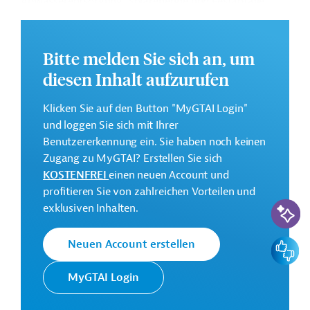
Abwasserentsorgung, Solarenergie und Festabfälle
vorgesehen.
Weitere Informationen zu dem Entwicklungsprojekt
Bitte melden Sie sich an, um
finden Sie auf der
Webseite der Weltbankgruppe
diesen Inhalt aufzurufen
und im Originaldokument, das zum Download
bereitsteht.
Klicken Sie auf den Button "MyGTAI Login"
GTAI informiert über die
W
eltbankgruppe
:
und loggen Sie sich mit Ihrer
Schwerpunkte, Regularien und praktische Hinweise zur
Benutzererkennung ein. Sie haben noch keinen
Geschäftsanbahnung.
Zugang zu MyGTAI? Erstellen Sie sich
KOSTENFREI
einen neuen Account und
Gesamtkosten:
profitieren Sie von zahlreichen Vorteilen und
120 Millionen US-Dollar
KI-Suc
exklusiven Inhalten.
Geberbeitrag:
120 Millionen US-Dollar (beantragt)
Feedbac
Neuen Account erstellen
Kontaktadressen
MyGTAI Login