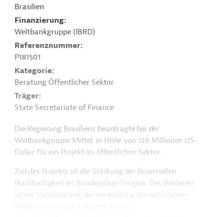
Brasilien
Finanzierung
Weltbankgruppe (IBRD)
Referenznummer
P181501
Kategorie
Beratung Öffentlicher Sektor
Träger
State Secretariate of Finance
Die Regierung Brasiliens beantragte bei der
Weltbankgruppe Mittel in Höhe von 120 Millionen US-
Dollar für ein Projekt im öffentlichen Sektor.
Ziel des Projekts ist die Stärkung der finanziellen
Nachhaltigkeit im Bundesstaat Sergipe. Des Weiteren
ist die Verbesserung der Verwaltung der natürlichen
Ressourcen in den Sektoren Wasser,