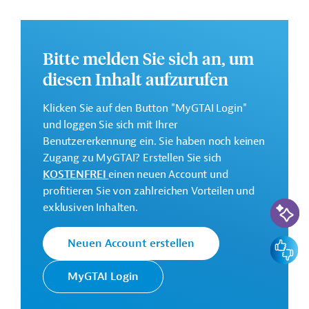
finden Sie auf der
Webseite der IDB.
GTAI informiert über die
IDB
: Schwerpunkte, Regularien
und praktische Hinweise zur Geschäftsanbahnung.
Bitte melden Sie sich an, um
diesen Inhalt aufzurufen
Gesamtkosten:
2 Millionen US-Dollar
Klicken Sie auf den Button "MyGTAI Login"
Geberbeitrag:
und loggen Sie sich mit Ihrer
2 Millionen US-Dollar (Zuschuss)
Benutzererkennung ein. Sie haben noch keinen
Zugang zu MyGTAI? Erstellen Sie sich
Kontaktadresse
KOSTENFREI
einen neuen Account und
profitieren Sie von zahlreichen Vorteilen und
KI-Suc
exklusiven Inhalten.
Feedbac
Neuen Account erstellen
Die IDB ist die wichtigste
multilaterale
MyGTAI Login
Interamerikanische
Finanzierungsinstitution für
Entwicklungsbank
Entwicklungsprojekte in der