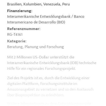
Brasilien, Kolumbien, Venezuela, Peru
Finanzierung
Interamerikanische Entwicklungsbank / Banco
Interamericano de Desarrollo (BID)
Referenznummer
RG-T4161
Kategorie
Beratung, Planung und Forschung
Mit 2 Millionen US-Dollar unterstützt die
Interamerikanische Entwicklungsbank (IDB) technische
Hilfe für ein regionales Forschungsprojekt.
Ziel des Projekts ist es, durch die Entwicklung einer
digitalen Plattform, Forschungsinstitute im
Amazonasgebiet zu vernetzen und so den Austausch
über Bioprospektion zu erleichtern.
Weitere Informationen zu dem Entwicklungsprojekt