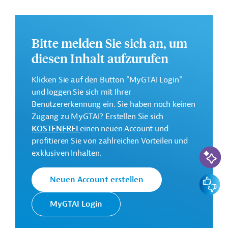
Wasser- und Flächenbewirtschaftung im Rahmen einer
nachhaltigen wirtschaftlichen Entwicklung vorgesehen.
Weitere Informationen zu dem Entwicklungsprojekt
Bitte melden Sie sich an, um
finden Sie auf der
Webseite der Weltbankgruppe
diesen Inhalt aufzurufen
und im Originaldokument, das zum Download
bereitsteht.
Klicken Sie auf den Button "MyGTAI Login"
GTAI informiert über die
W
eltbankgruppe
:
und loggen Sie sich mit Ihrer
Schwerpunkte, Regularien und praktische Hinweise zur
Benutzererkennung ein. Sie haben noch keinen
Geschäftsanbahnung.
Zugang zu MyGTAI? Erstellen Sie sich
KOSTENFREI
einen neuen Account und
Gesamtkosten:
profitieren Sie von zahlreichen Vorteilen und
390,21 Millionen US-Dollar
KI-Suc
exklusiven Inhalten.
Geberbeitrag:
390,21 Millionen US-Dollar (Weltbankgruppe, Mittel;
Feedbac
Neuen Account erstellen
beantragt)
MyGTAI Login
Kontaktadressen