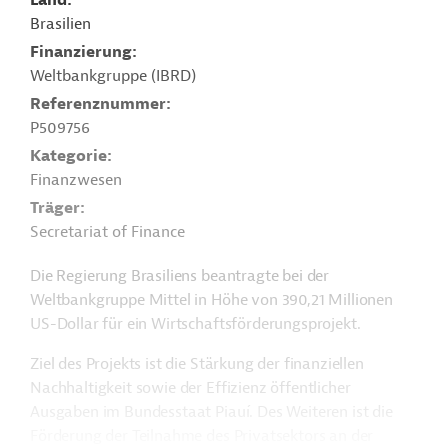
Land
Brasilien
Finanzierung
Weltbankgruppe (IBRD)
Referenznummer
P509756
Kategorie
Finanzwesen
Träger
Secretariat of Finance
Die Regierung Brasiliens beantragte bei der
Weltbankgruppe Mittel in Höhe von 390,21 Millionen
US-Dollar für ein Wirtschaftsförderungsprojekt.
Ziel des Projekts ist die Stärkung der finanziellen
Nachhaltigkeit sowie der Effizienz öffentlicher
Ausgaben im Bundesstaat Piauí. Des Weiteren ist die
Förderung der Teilnahme des Privatsektors an der