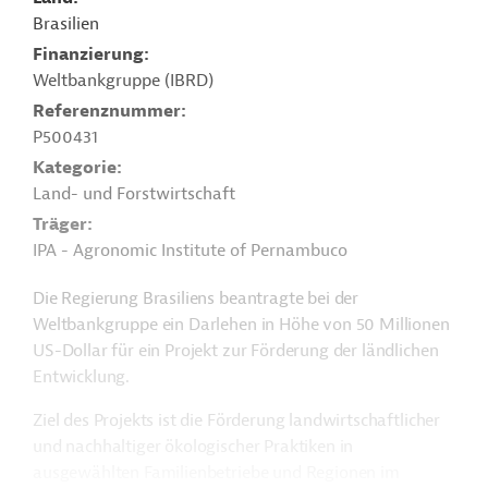
Brasilien
Finanzierung
Weltbankgruppe (IBRD)
Referenznummer
P500431
Kategorie
Land- und Forstwirtschaft
Träger
IPA - Agronomic Institute of Pernambuco
Die Regierung Brasiliens beantragte bei der
Weltbankgruppe ein Darlehen in Höhe von 50 Millionen
US-Dollar für ein Projekt zur Förderung der ländlichen
Entwicklung.
Ziel des Projekts ist die Förderung landwirtschaftlicher
und nachhaltiger ökologischer Praktiken in
ausgewählten Familienbetriebe und Regionen im