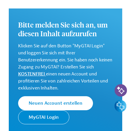
Bundesstaat Pernambuco.
Des Weiteren soll die
Reaktionsfähigkeit auf förderfähige Krisen und Notfälle
gestärkt werden.
Bitte melden Sie sich an, um
Weitere Informationen zu dem Entwicklungsprojekt
diesen Inhalt aufzurufen
finden Sie auf der
Webseite der Weltbankgruppe
und im Originaldokument, das zum Download
Klicken Sie auf den Button "MyGTAI Login"
bereitsteht.
und loggen Sie sich mit Ihrer
GTAI informiert über die
W
eltbankgruppe
:
Benutzererkennung ein. Sie haben noch keinen
Schwerpunkte, Regularien und praktische Hinweise zur
Zugang zu MyGTAI? Erstellen Sie sich
Geschäftsanbahnung.
KOSTENFREI
einen neuen Account und
profitieren Sie von zahlreichen Vorteilen und
Gesamtkosten:
KI-Suc
exklusiven Inhalten.
62,5 Millionen US-Dollar
Geberbeitrag:
Feedbac
Neuen Account erstellen
50 Millionen US-Dollar (IBRD, Darlehen; beantragt)
MyGTAI Login
Kontaktadressen