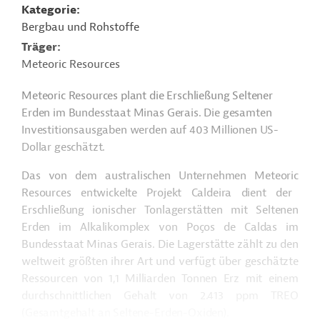
Kategorie
Bergbau und Rohstoffe
Träger
Meteoric Resources
Meteoric
Resources plant die Erschließung Seltener
Erden im Bundesstaat Minas Gerais.
Die gesamten
Investitionsausgaben werden auf 403 Millionen US-
Dollar geschätzt.
Das von dem australischen Unternehmen
Meteoric
Resources entwickelte Projekt Caldeira dient der
Erschließung ionischer Tonlagerstätten mit Seltenen
Erden im Alkalikomplex von
Poços
de Caldas im
Bundesstaat Minas Gerais. Die Lagerstätte zählt zu den
weltweit größten ihrer Art und verfügt über geschätzte
Ressourcen von 1,1 Milliarden Tonnen Erz mit einem
durchschnittlichen Gehalt von 2.413 ppm TREO
(Gesamtgehalt an Seltene-Erden-Oxiden).