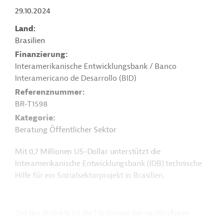
29.10.2024
Land
Brasilien
Finanzierung
Interamerikanische Entwicklungsbank / Banco
Interamericano de Desarrollo (BID)
Referenznummer
BR-T1598
Kategorie
Beratung Öffentlicher Sektor
Mit 0,7 Millionen US-Dollar unterstützt die
Interamerikanische Entwicklungsbank (IDB) technische
Hilfe für ein Sozialsektorprojekt in Brasilien.
Ziel des Projekts ist die Förderung der nachhaltigen