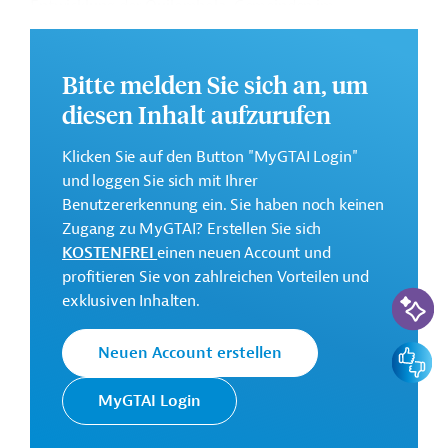
Entwicklung der Quilombola-Gemeinden im
brasilianischen Amazonasgebiet. Dazu soll die
Bioökonomie verstärkt, die Verwaltung der CONAQ
verbessert und ihre Rolle gestärkt werden.
Bitte melden Sie sich an, um
diesen Inhalt aufzurufen
Weitere Informationen zu dem Entwicklungsprojekt
finden Sie auf der
Webseite der IDB.
Klicken Sie auf den Button "MyGTAI Login"
GTAI informiert über die
IDB
: Schwerpunkte, Regularien
und loggen Sie sich mit Ihrer
und praktische Hinweise zur Geschäftsanbahnung.
Benutzererkennung ein. Sie haben noch keinen
Zugang zu MyGTAI? Erstellen Sie sich
Gesamtkosten:
KOSTENFREI
einen neuen Account und
0,7 Millionen US-Dollar
profitieren Sie von zahlreichen Vorteilen und
KI-Suc
Geberbeitrag:
exklusiven Inhalten.
0,7 Millionen US-Dollar (Zuschuss)
Feedbac
Neuen Account erstellen
Kontaktadresse
MyGTAI Login