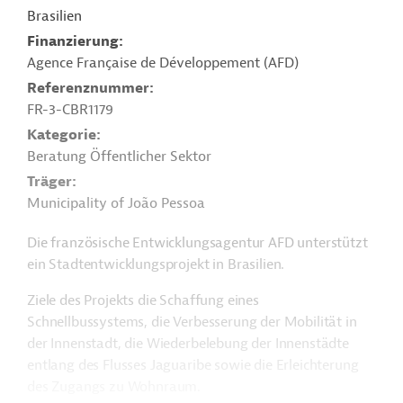
Brasilien
Finanzierung
Agence Française de Développement (AFD)
Referenznummer
FR-3-CBR1179
Kategorie
Beratung Öffentlicher Sektor
Träger
Municipality of João Pessoa
Die französische Entwicklungsagentur AFD unterstützt
ein Stadtentwicklungsprojekt in Brasilien.
Ziele des Projekts die Schaffung eines
Schnellbussystems, die Verbesserung der Mobilität in
der Innenstadt, die Wiederbelebung der Innenstädte
entlang des Flusses Jaguaribe sowie die Erleichterung
des Zugangs zu Wohnraum.