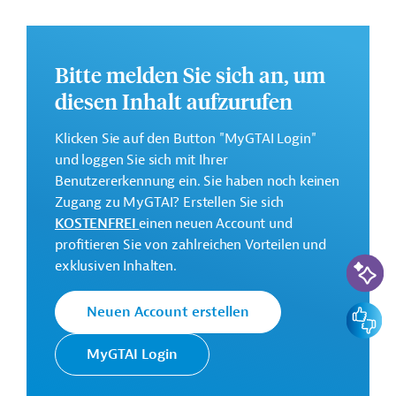
Die Durchführung des Projekts ist bis September 2029
geplant.
Weitere Informationen zu dem Entwicklungsprojekt
Bitte melden Sie sich an, um
finden Sie auf der
Webseite der AFD
.
diesen Inhalt aufzurufen
GTAI informiert über die
AFD
: Schwerpunkte,
Klicken Sie auf den Button "MyGTAI Login"
Regularien und praktische Hinweise zur
und loggen Sie sich mit Ihrer
Geschäftsanbahnung.
Benutzererkennung ein. Sie haben noch keinen
Geberbeitrag:
Zugang zu MyGTAI? Erstellen Sie sich
44,36 Millionen Euro (Darlehen)
KOSTENFREI
einen neuen Account und
profitieren Sie von zahlreichen Vorteilen und
KI-Suc
Kontaktadressen
exklusiven Inhalten.
Feedbac
Neuen Account erstellen
MyGTAI Login
Die AFD finanziert und
begleitet