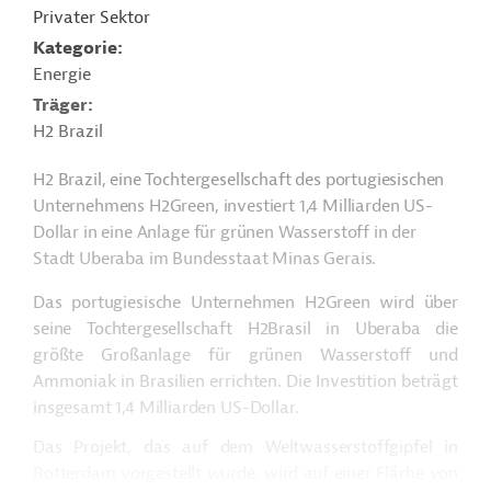
Privater Sektor
Kategorie
Energie
Träger
H2 Brazil
H2
Brazil
,
eine
Tochtergesellschaft
des
portugiesischen
Unternehmens
H2Green,
investiert
1,4
Milliarden
US-
Dollar
in
eine
Anlage
für
grünen
Wasserstoff
in der
Stadt
Uberaba im Bundesstaat Minas Gerais.
Das
portugiesische
Unternehmen
H2Green
wird
über
seine
Tochtergesellschaft
H2Brasil in Uberaba die
größte
Großanlage
für
grünen
Wasserstoff
und
Ammoniak
in
Brasilien
errichten
. Die
Investition
beträgt
insgesamt
1,4
Milliarden
US-
Dollar.
Das
Projekt
, das
auf
dem
Weltwasserstoffgipfel
in
Rotterdam
vorgestellt
wurde
,
wird
auf
einer
Fläche
von