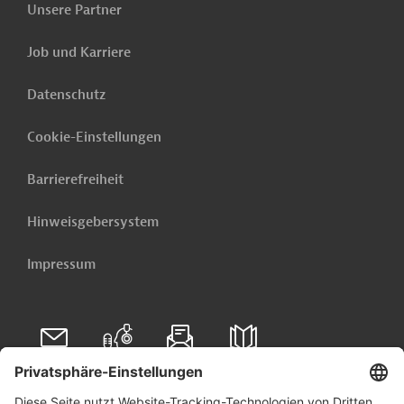
Unsere Partner
Job und Karriere
Investitionssumme
:
1,4 Milliarden US-Dollar
Datenschutz
Kontaktadresse
Cookie-Einstellungen
Barrierefreiheit
Hinweisgebersystem
H2 Brazil
Projektträger
Impressum
Brasilien
Wasserstoff
Bau, übergreifend
Projekte
Folgen Sie uns auf