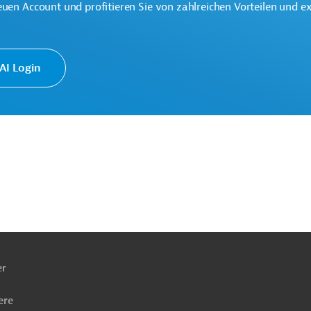
(Kalium- und Natriumchlorid) mithilfe des
euen Account und profitieren Sie von zahlreichen Vorteilen und e
ohne erhebliche Umweltschäden erfolgen.
ung
POTÁSSIO | Amazonas licencia Projeto Autazes, que
I Login
ach
ben
er
Projektträger
ere