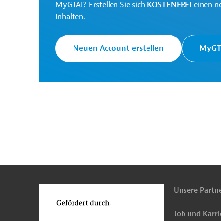
Laut Potássio do Brasil soll der Abbau des Sylvinits 
MyGTAI? Erstellen Sie sich
KOSTENFREI
einen n
Untertagebauverfahrens „Kammer-und-Pfeiler-Bau“ 
Inhalten.
Weitere Informationen finden Sie in der Pressemeld
custará US$ 2,5 bilhões | Brasil Mineral
.
Neuen Account erstellen
MyGTA
Investitionssumme
:
2,5 Milliarden US-Dollar
Kontaktadresse
n
Funktionen
o
Unsere Partn
Potássio do Brasil
Job und Karri