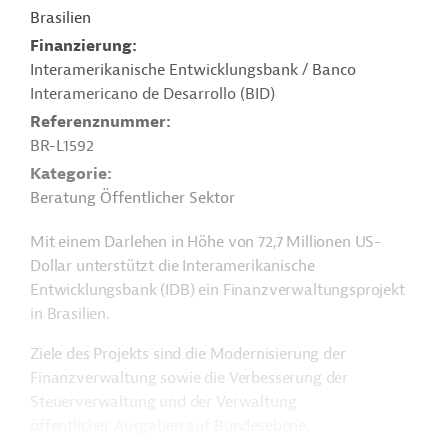
Brasilien
Finanzierung
Interamerikanische Entwicklungsbank / Banco
Interamericano de Desarrollo (BID)
Referenznummer
BR-L1592
Kategorie
Beratung Öffentlicher Sektor
Mit einem Darlehen in Höhe von 72,7 Millionen US-
Dollar unterstützt die Interamerikanische
Entwicklungsbank (IDB) ein Finanzverwaltungsprojekt
in Brasilien.
Ziele des Projekts sind die Modernisierung der
Finanzverwaltung sowie die Verbesserung der
Steuerverwaltung und der Verwaltung
öffentlicher Ausgaben auf Bundesebene.