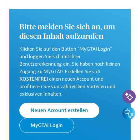
Weitere Informationen zu dem Entwicklungsprojekt
finden Sie auf der
Webseite der IDB
und im
Originaldokument, das zum Download bereitsteht.
Bitte melden Sie sich an, um
Gesamtkosten:
diesen Inhalt aufzurufen
80 Millionen US-Dollar
Klicken Sie auf den Button "MyGTAI Login"
Geberbeitrag:
und loggen Sie sich mit Ihrer
72,7 Millionen US-Dollar (Darlehen)
Benutzererkennung ein. Sie haben noch keinen
Zugang zu MyGTAI? Erstellen Sie sich
Kontaktadresse
KOSTENFREI
einen neuen Account und
profitieren Sie von zahlreichen Vorteilen und
KI-Suc
exklusiven Inhalten.
Die IDB ist die wichtigste
Feedbac
Neuen Account erstellen
multilaterale
Interamerikanische
Finanzierungsinstitution für
Entwicklungsbank
MyGTAI Login
Entwicklungsprojekte in der
(IDB)
Region Lateinamerika und