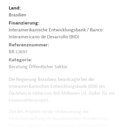
Land
Brasilien
Finanzierung
Interamerikanische Entwicklungsbank / Banco
Interamericano de Desarrollo (BID)
Referenznummer
BR-L1697
Kategorie
Beratung Öffentlicher Sektor
Die Regierung Brasiliens beantragte bei der
Interamerikanischen Entwicklungsbank (IDB) ein
Darlehen in Höhe von 100 Millionen US-Dollar für ein
Finanzsektorprojekt.
Ziel des Projekts ist die Verbesserung der
Finanzverwaltung im brasilianischen Bundesstaat
Paraná. Geplant ist die Förderung der finanziellen