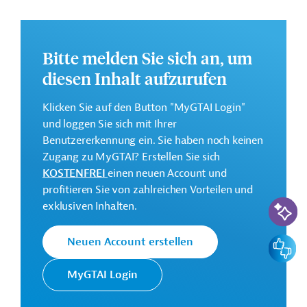
Nachhaltigkeit des Bundesstaates. Dies soll durch eine
datengestützte Verwaltung sowie der Förderung von
Innovationen erreicht werden. Des Weiteren ist die
Bitte melden Sie sich an, um
Anpassung der Finanzverwaltung an die staatlichen
Leitlinien zur Erreichung der Dekarbonisierungsziele
diesen Inhalt aufzurufen
sowie der Unterstützung bei der Umsetzung
grundlegender Reformen z.B. der Steuerreform
Klicken Sie auf den Button "MyGTAI Login"
vorgesehen.
und loggen Sie sich mit Ihrer
Benutzererkennung ein. Sie haben noch keinen
Weitere Informationen zu dem geplanten
Zugang zu MyGTAI? Erstellen Sie sich
Entwicklungsprojekt finden Sie auf der
Webseite der
KOSTENFREI
einen neuen Account und
IDB
.
profitieren Sie von zahlreichen Vorteilen und
KI-Suc
GTAI informiert über die
IDB
: Schwerpunkte, Regularien
exklusiven Inhalten.
und praktische Hinweise zur Geschäftsanbahnung.
Feedbac
Neuen Account erstellen
Geberbeitrag:
100 Millionen US-Dollar (Darlehen; beantragt)
MyGTAI Login
Kontaktadresse