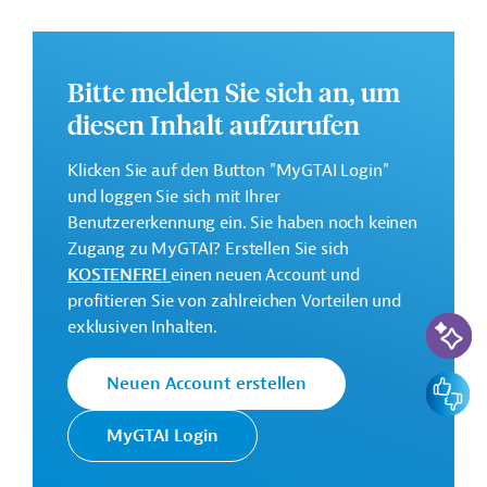
Bevölkerung zu verbessern.
Weitere Informationen zu dem Entwicklungsprojekt
finden Sie auf der
Webseite der IDB.
Bitte melden Sie sich an, um
diesen Inhalt aufzurufen
GTAI informiert über die
IDB
: Schwerpunkte, Regularien
und praktische Hinweise zur Geschäftsanbahnung.
Klicken Sie auf den Button "MyGTAI Login"
Gesamtkosten:
und loggen Sie sich mit Ihrer
44,1 Millionen US-Dollar
Benutzererkennung ein. Sie haben noch keinen
Zugang zu MyGTAI? Erstellen Sie sich
Geberbeitrag:
KOSTENFREI
einen neuen Account und
35,3 Millionen US-Dollar (Darlehen)
profitieren Sie von zahlreichen Vorteilen und
KI-Suc
exklusiven Inhalten.
Kontaktadresse
Feedbac
Neuen Account erstellen
MyGTAI Login
Die IDB ist die wichtigste