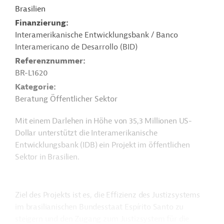
Brasilien
Finanzierung
Interamerikanische Entwicklungsbank / Banco
Interamericano de Desarrollo (BID)
Referenznummer
BR-L1620
Kategorie
Beratung Öffentlicher Sektor
Mit einem Darlehen in Höhe von 35,3 Millionen US-
Dollar unterstützt die Interamerikanische
Entwicklungsbank (IDB) ein Projekt im öffentlichen
Sektor in Brasilien.
Ziel des Projekts ist es, die Effizienz des Justizsystems
im brasilianischen Bundesstaat Espírito Santo zu
steigern und den Zugang zum Justizsystem für die