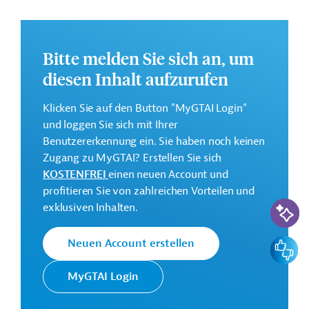
Wiedereinweisungen in den Strafvollzug, ab.
Weitere Informationen zu dem geplanten
Entwicklungsprojekt finden Sie auf der
Webseite der
Bitte melden Sie sich an, um
IDB
.
diesen Inhalt aufzurufen
GTAI informiert über die
IDB
: Schwerpunkte, Regularien
Klicken Sie auf den Button "MyGTAI Login"
und praktische Hinweise zur Geschäftsanbahnung.
und loggen Sie sich mit Ihrer
Geberbeitrag:
Benutzererkennung ein. Sie haben noch keinen
46,9 Millionen US-Dollar (Darlehen; beantragt)
Zugang zu MyGTAI? Erstellen Sie sich
KOSTENFREI
einen neuen Account und
Kontaktadresse
profitieren Sie von zahlreichen Vorteilen und
KI-Suc
exklusiven Inhalten.
Feedbac
Neuen Account erstellen
Die IDB ist die wichtigste
MyGTAI Login
multilaterale
Interamerikanische
Finanzierungsinstitution für