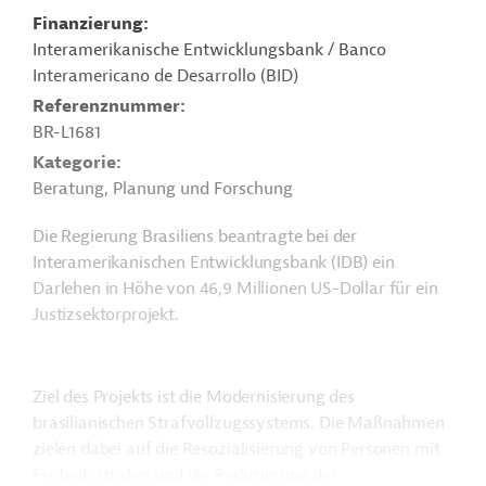
Finanzierung
Interamerikanische Entwicklungsbank / Banco
Interamericano de Desarrollo (BID)
Referenznummer
BR-L1681
Kategorie
Beratung, Planung und Forschung
Die Regierung Brasiliens beantragte bei der
Interamerikanischen Entwicklungsbank (IDB) ein
Darlehen in Höhe von 46,9 Millionen US-Dollar für ein
Justizsektorprojekt.
Ziel des Projekts ist die Modernisierung des
brasilianischen Strafvollzugssystems. Die Maßnahmen
zielen dabei auf die Resozialisierung von Personen mit
Freiheitsstrafen und die Reduzierung der