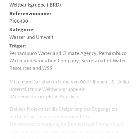
Weltbankgruppe (IBRD)
Referenznummer
P180430
Kategorie
Wasser und Umwelt
Träger
Pernambuco Water and Climate Agency; Pernambuco
Water and Sanitation Company; Secretariat of Water
Resources and WSS
Mit einem Darlehen in Höhe von 90 Millionen US-Dollar
unterstützt die Weltbankgruppe ein
Wassersektorprojekt in Brasilien.
Ziel des Projekts ist die Steigerung des Zugangs zu
nachhaltiger sowie sicher verwalteter
Trinkwasserversorgung im Bundesstaat Pernambuco
sowie die Verbesserung der Abwasserentsorgung in