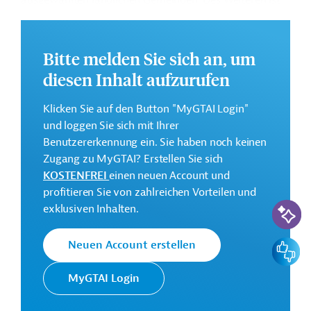
ausgewählten ländlichen Gemeinden. Des Weiteren ist
die Stärkung der Fachkompetenzen des öffentlichen
Wassersektors vorgesehen.
Bitte melden Sie sich an, um
Die Durchführung des Projekts ist von Mai2024 bis Juli
2032 geplant.
diesen Inhalt aufzurufen
Weitere Informationen zu dem Entwicklungsprojekt
Klicken Sie auf den Button "MyGTAI Login"
finden Sie auf der
Webseite der Weltbankgruppe
und loggen Sie sich mit Ihrer
und im Originaldokument, das zum Download
Benutzererkennung ein. Sie haben noch keinen
bereitsteht.
Zugang zu MyGTAI? Erstellen Sie sich
GTAI informiert über die
W
eltbankgruppe
:
KOSTENFREI
einen neuen Account und
Schwerpunkte, Regularien und praktische Hinweise zur
profitieren Sie von zahlreichen Vorteilen und
KI-Suc
Geschäftsanbahnung.
exklusiven Inhalten.
Gesamtkosten:
Feedbac
Neuen Account erstellen
113 Millionen US-Dollar
Geberbeitrag:
MyGTAI Login
90 Millionen US-Dollar (IBRD, Darlehen)