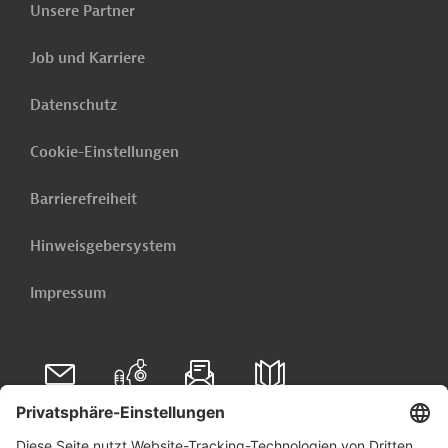
Unsere Partner
Jemen - Stärkung des Bildungssektors
Job und Karriere
Karibik - Stärkung des Bildungssektors
Türkei - Einzelmaßnahme Türkei 2024
Datenschutz
Entwicklungsländer - Mehrjahresrichtprogramm
Cookie-Einstellungen
Subsahara Afrika 2022-2024, Part 1
Barrierefreiheit
Mali - Jahresaktionsprogramm Mali 2024
Hinweisgebersystem
Weitere verwandte Inhalte anzeigen
Impressum
Folgen Sie uns auf