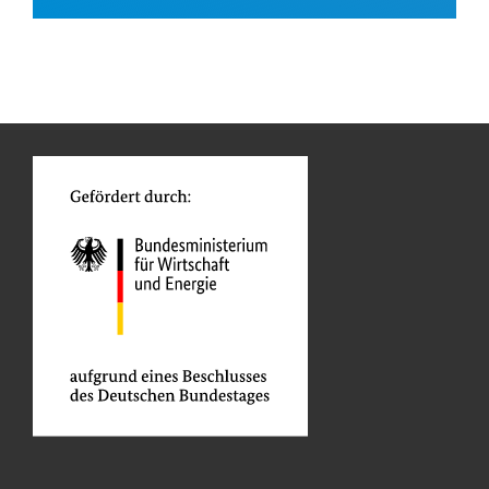
Brasilien
Schul-, Hochschulbildung
Bildungswesen, übergreifend
Öffentliche Verwaltung und Regierung
n
Funktionen
Förderung benachteiligter Gruppen
Projekte
o
Tenders & Projects daily
Unser E-Mail-Service liefert Ihnen täglich
die neuesten öffentlichen Ausschreibungen und Projekte
aus der ganzen Welt - direkt in Ihr Postfach.
Jetzt einrichten lassen
Verwandte Inhalte
Dies könnte Sie auch interessieren: