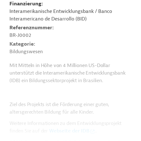
Finanzierung
Interamerikanische Entwicklungsbank / Banco
Interamericano de Desarrollo (BID)
Referenznummer
BR-J0002
Kategorie
Bildungswesen
Mit Mitteln in Höhe von 4 Millionen US-Dollar
unterstützt die Interamerikanische Entwicklungsbank
(IDB) ein Bildungssektorprojekt in Brasilien.
Ziel des Projekts ist die Förderung einer guten,
altersgerechten Bildung für alle Kinder.
Weitere Informationen zu dem Entwicklungsprojekt
finden Sie auf der
Webseite der IDB
.