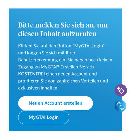
Weiteren ist die Stärkung der Fachkompetenzen für das
Katastrophenrisikomanagement in Santa Catarina
vorgesehen.
Bitte melden Sie sich an, um
Weitere Informationen zu dem Entwicklungsprojekt
diesen Inhalt aufzurufen
finden Sie auf der
Webseite der Weltbankgruppe
und im Originaldokument, das zum Download
Klicken Sie auf den Button "MyGTAI Login"
bereitsteht.
und loggen Sie sich mit Ihrer
GTAI informiert über die
W
eltbankgruppe
:
Benutzererkennung ein. Sie haben noch keinen
Schwerpunkte, Regularien und praktische Hinweise zur
Zugang zu MyGTAI? Erstellen Sie sich
Geschäftsanbahnung.
KOSTENFREI
einen neuen Account und
profitieren Sie von zahlreichen Vorteilen und
Gesamtkosten:
KI-Suc
exklusiven Inhalten.
149,4 Millionen US-Dollar
Geberbeitrag:
Feedbac
Neuen Account erstellen
119,2 Millionen US-Dollar (IBRD, Darlehen; beantragt)
MyGTAI Login
Kontaktadressen