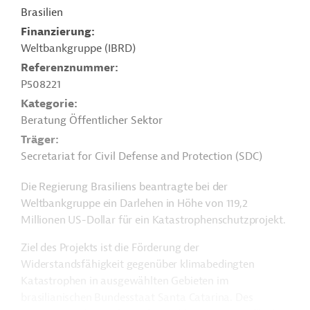
Brasilien
Finanzierung
Weltbankgruppe (IBRD)
Referenznummer
P508221
Kategorie
Beratung Öffentlicher Sektor
Träger
Secretariat for Civil Defense and Protection (SDC)
Die Regierung Brasiliens beantragte bei der
Weltbankgruppe ein Darlehen in Höhe von 119,2
Millionen US-Dollar für ein Katastrophenschutzprojekt.
Ziel des Projekts ist die Förderung der
Widerstandsfähigkeit gegenüber klimabedingten
Katastrophen in ausgewählten Gebieten im
brasilianischen Bundesstaat Santa Catarina. Des