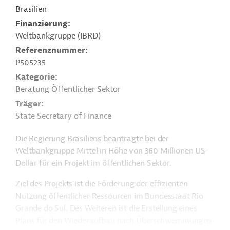
Brasilien
Finanzierung
Weltbankgruppe (IBRD)
Referenznummer
P505235
Kategorie
Beratung Öffentlicher Sektor
Träger
State Secretary of Finance
Die Regierung Brasiliens beantragte bei der
Weltbankgruppe Mittel in Höhe von 360 Millionen US-
Dollar für ein Projekt im öffentlichen Sektor.
Ziel des Projekts ist die Förderung der effizienten
Nutzung öffentlicher Ressourcen im Bundesstaat Rio
Grande do Sul. Des Weiteren ist die Erstellung eines
Plans für den Wiederaufbau nach Überschwemmungen