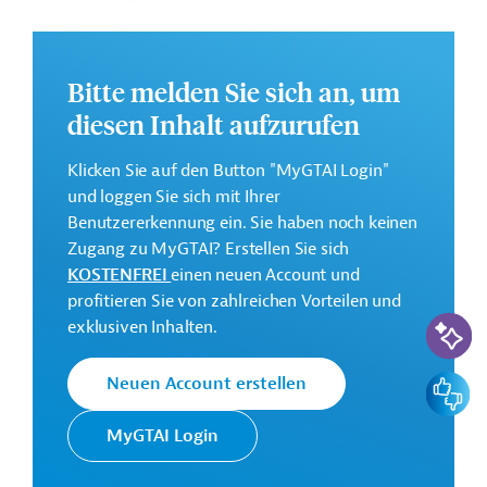
vorgesehen. Dies soll die Auswirkungen künftiger
Klimaschocks abmildern.
Weitere Informationen zu dem Entwicklungsprojekt
Bitte melden Sie sich an, um
finden Sie auf der
Webseite der Weltbankgruppe
diesen Inhalt aufzurufen
und im Originaldokument, das zum Download
bereitsteht.
Klicken Sie auf den Button "MyGTAI Login"
GTAI informiert über die
W
eltbankgruppe
:
und loggen Sie sich mit Ihrer
Schwerpunkte, Regularien und praktische Hinweise zur
Benutzererkennung ein. Sie haben noch keinen
Geschäftsanbahnung.
Zugang zu MyGTAI? Erstellen Sie sich
KOSTENFREI
einen neuen Account und
Gesamtkosten:
profitieren Sie von zahlreichen Vorteilen und
360 Millionen US-Dollar
KI-Suc
exklusiven Inhalten.
Geberbeitrag:
360 Millionen US-Dollar (beantragt)
Feedbac
Neuen Account erstellen
Kontaktadressen
MyGTAI Login