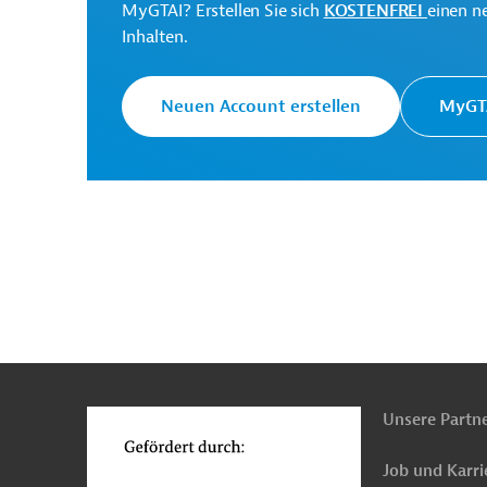
MyGTAI? Erstellen Sie sich
KOSTENFREI
einen n
Die Weltbankgruppe ist 
Inhalten.
Weltbank
Entwicklungsorganisati
Neuen Account erstellen
MyGTA
Departamento Estadual de
Infraestrutura Rodoviária
Projektträger
de Sergipe (DER-SE)
Originaldokument:
Download
n
Funktionen
o
PRO202605121997448 (2)
Unsere Partn
(PDF; 1,1 MB)
Job und Karri