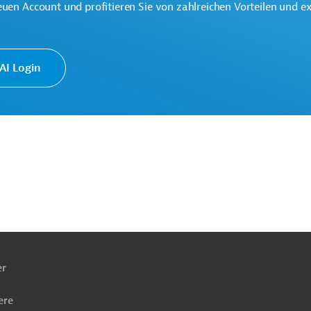
euen Account und profitieren Sie von zahlreichen Vorteilen und e
eine der weltweit größten multilateralen
onen.
I Login
ach
ben
er
ere