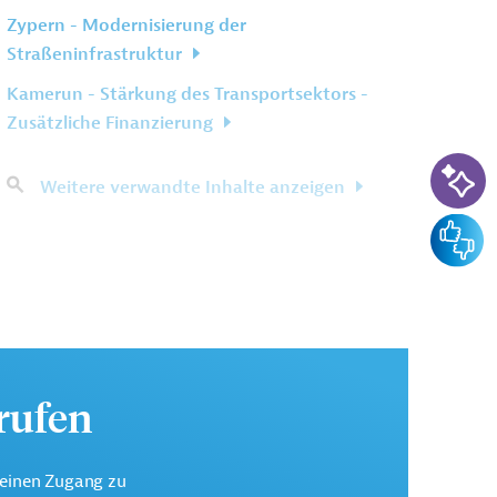
Zypern - Modernisierung der
Straßeninfrastruktur
Kamerun - Stärkung des Transportsektors -
Zusätzliche Finanzierung
KI-Su
Weitere verwandte Inhalte anzeigen
Feedba
urufen
keinen Zugang zu