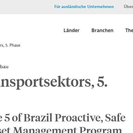
Für ausländische Unternehmen
Über
Länder
Branchen
Th
s, 5. Phase
rbau
nsportsektors, 5.
 5 of Brazil Proactive, Safe
sset Management Program