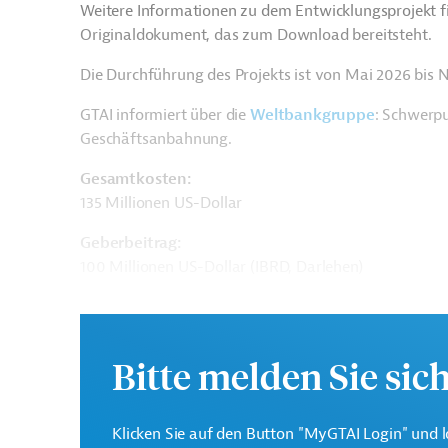
Weitere Informationen zu dem Entwicklungsprojekt f
Originaldokument, das zum Download bereitsteht.
Die Durchführung des Projekts ist von Mai 2026 bis
GTAI informiert über die
W
eltbankgruppe
: Schwerpu
Geschäftsanbahnung.
Gesamtkosten:
135 Millionen US-Dollar
Geberbeitrag:
100 Millionen US-Dollar (IBRD, Darlehen)
Kontaktadressen
Bitte melden Sie sic
Klicken Sie auf den Button "MyGTAI Login" und l