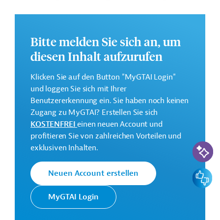
Tourismus zu leisten.
Weitere Informationen zu dem Entwicklungsprojekt
finden Sie auf der
Webseite der IDB
.
Bitte melden Sie sich an, um
diesen Inhalt aufzurufen
GTAI informiert über die
IDB
: Schwerpunkte, Regularien
und praktische Hinweise zur Geschäftsanbahnung.
Klicken Sie auf den Button "MyGTAI Login"
Gesamtkosten:
und loggen Sie sich mit Ihrer
1,06 Millionen US-Dollar
Benutzererkennung ein. Sie haben noch keinen
Zugang zu MyGTAI? Erstellen Sie sich
Geberbeitrag:
KOSTENFREI
einen neuen Account und
0,5 Millionen US-Dollar (Zuschuss)
profitieren Sie von zahlreichen Vorteilen und
KI-Suc
exklusiven Inhalten.
Kontaktadresse
Feedbac
Neuen Account erstellen
MyGTAI Login
Die IDB ist die wichtigste