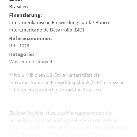
Brasilien
Finanzierung
Interamerikanische Entwicklungsbank / Banco
Interamericano de Desarrollo (BID)
Referenznummer
BR-T1628
Kategorie
Wasser und Umwelt
Mit 0,5 Millionen US-Dollar unterstützt die
Interamerikanische Entwicklungsbank (IDB) technische
Hilfe für ein Naturschutzprojekt in Brasilien.
Ziel des Projekts ist es, das Management und die
Verwaltung von Naturschutzgebieten in der Region
Tapajós im Bundesstaat Pará zu verbessern und somit
einen Beitrag zur Förderung eines nachhaltigen