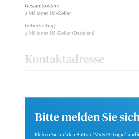
Gesamtkosten:
2 Millionen US-Dollar
Geberbeitrag:
2 Millionen US-Dollar (Darlehen)
Kontaktadresse
Interamerikanische
Die IDB ist die wichtigs
Entwicklungsbank (IDB)
in der Region Lateinamer
Bitte melden Sie sic
Brasilien
Finanzierung
Förderung benachtei
Klicken Sie auf den Button "MyGTAI Login" und l