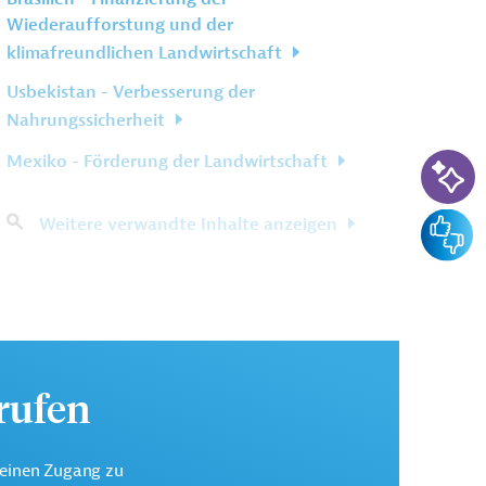
Wiederaufforstung und der
klimafreundlichen Landwirtschaft
Usbekistan - Verbesserung der
Nahrungssicherheit
KI-Su
Mexiko - Förderung der Landwirtschaft
Feedba
Weitere verwandte Inhalte anzeigen
urufen
keinen Zugang zu