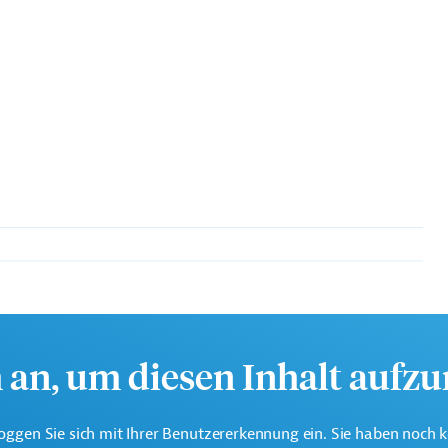
te multilaterale Finanzierungsinstitution für Entwicklungsprojekte
ika und Karibik.
h an, um diesen Inhalt aufz
ligter Gruppen
oggen Sie sich mit Ihrer Benutzererkennung ein. Sie haben noch 