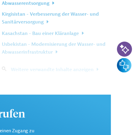
Abwasserentsorgung
Kirgisistan - Verbesserung der Wasser- und
Sanitärversorgung
Kasachstan - Bau einer Kläranlage
KI-Su
Usbekistan - Modernisierung der Wasser- und
Abwasserinfrastruktur
Feedba
Weitere verwandte Inhalte anzeigen
urufen
keinen Zugang zu