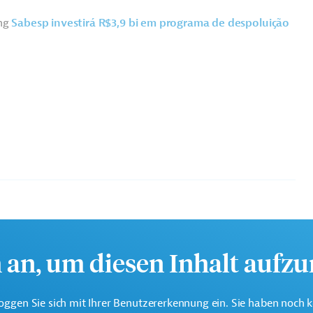
ung
Sabesp investirá R$3,9 bi em programa de despoluição
h an, um diesen Inhalt aufz
Wasser- und Abwassertechnologie, übergreifend
oggen Sie sich mit Ihrer Benutzererkennung ein. Sie haben noch 
lagenbau, übergreifend
Projekte