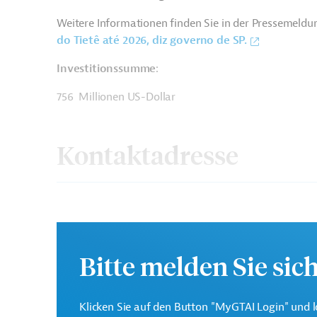
Weitere Informationen finden Sie in der Pressemeld
do Tietê até 2026, diz governo de SP.
Investitionssumme
:
756 Millionen US-Dollar
Kontaktadresse
Sabesp
Projektträger
Bitte melden Sie sic
Brasilien
Abwasserentsorgung, Entwässerung
Klicken Sie auf den Button "MyGTAI Login" und l
Tiefbau, Infrastrukturbau
Maschinen- und An