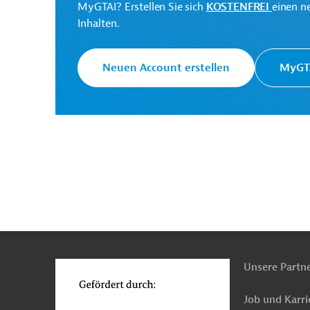
MyGTAI? Erstellen Sie sich
KOSTENFREI
einen n
Inhalten.
Neuen Account erstellen
MyGTA
n
Funktionen
o
Unsere Partn
Job und Karri