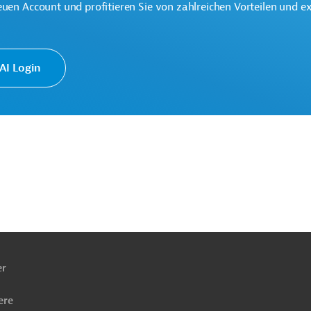
euen Account und profitieren Sie von zahlreichen Vorteilen und e
I Login
ach
ben
er
ere