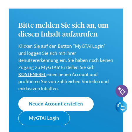
Umweltschutz, Sozialwesen, Sicherung der
Wasserversorgung und Hochwasserschutz.
Weitere Informationen zu dem Entwicklungsprojekt
Bitte melden Sie sich an, um
finden Sie auf der
Webseite der IDB.
diesen Inhalt aufzurufen
GTAI informiert über die
IDB
: Schwerpunkte, Regularien
Klicken Sie auf den Button "MyGTAI Login"
und praktische Hinweise zur Geschäftsanbahnung.
und loggen Sie sich mit Ihrer
Gesamtkosten:
Benutzererkennung ein. Sie haben noch keinen
255 Millionen US-Dollar
Zugang zu MyGTAI? Erstellen Sie sich
KOSTENFREI
einen neuen Account und
Geberbeitrag:
profitieren Sie von zahlreichen Vorteilen und
204 Millionen US-Dollar (Darlehen)
KI-Suc
exklusiven Inhalten.
Kontaktadresse
Feedbac
Neuen Account erstellen
MyGTAI Login