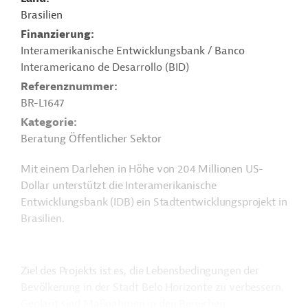
Brasilien
Finanzierung
Interamerikanische Entwicklungsbank / Banco
Interamericano de Desarrollo (BID)
Referenznummer
BR-L1647
Kategorie
Beratung Öffentlicher Sektor
Mit einem Darlehen in Höhe von 204 Millionen US-
Dollar unterstützt die Interamerikanische
Entwicklungsbank (IDB) ein Stadtentwicklungsprojekt in
Brasilien.
Ziel des Projekts ist es, die Lebensbedingungen der
Bevölkerung in der Stadt Belo Horizonte zu verbessern.
Geplant sind Maßnahmen in den Bereichen