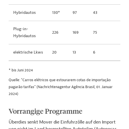
Hybridautos
130*
97
43
Plug-in-
226
169
75
Hybridautos
elektrische Lkws
20
13
6
* bis Juni 2024
Quelle: "Carros elétricos que estourarem cotas de importação
pagarão tarifas" (Nachrichtenagentur Agência Brasil, 01. Januar
2024)
Vorrangige Programme
Überdies senkt Mover die Einfuhrzölle auf den Import