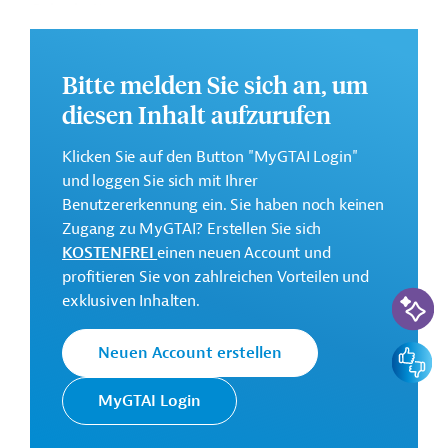
Geberbeitrag:
30 Millionen US-Dollar (Darlehen)
Bitte melden Sie sich an, um
Kontaktadresse
diesen Inhalt aufzurufen
Klicken Sie auf den Button "MyGTAI Login"
und loggen Sie sich mit Ihrer
Benutzererkennung ein. Sie haben noch keinen
Der OPEC Fonds für Internationale
Zugang zu MyGTAI? Erstellen Sie sich
Entwicklung wurde von den
KOSTENFREI
einen neuen Account und
OPEC Fonds
Mitgliedstaaten der Organisation
profitieren Sie von zahlreichen Vorteilen und
erdölexportierender Länder zur
KI-Suc
exklusiven Inhalten.
Finanzierung von Entwicklungshilfe
gegründet.
Feedbac
Neuen Account erstellen
MyGTAI Login
Burkina Faso
Gesundheitswesen
Gesundheitswesen, übergreifend