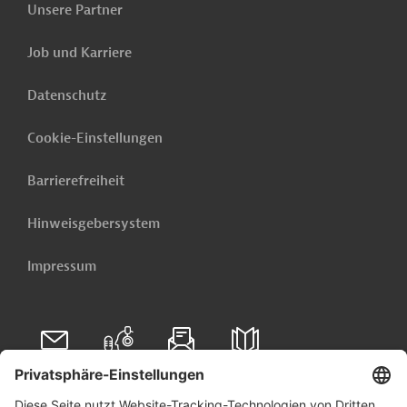
Unsere Partner
Burkina Faso - Schutz des Humankapitals
Job und Karriere
Subsahara-Afrika - Mehrjahresaktionsprogramm
Subsahara-Afrika 2021
Datenschutz
Ghana - Mehrjahresrichtprogramm Ghana 2021-
Cookie-Einstellungen
2027
Barrierefreiheit
Weitere verwandte Inhalte anzeigen
Hinweisgebersystem
Impressum
Folgen Sie uns auf