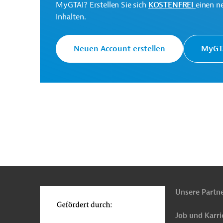
MyGTAI? Erstellen Sie sich
KOSTENFREI
einen n
Animal and Fishery
Projektträger
Inhalten.
Resources (MARAH)
Neuen Account erstellen
MyGTA
Originaldokument:
Download
PRO202312221063604 (1)
(PDF; 698,4 KB)
n
Funktionen
o
Unsere Partn
Burkina Faso
Tierzucht
Wirtschafts-, Auße
Job und Karri