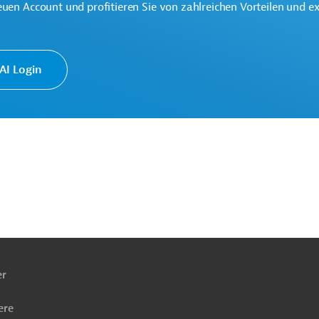
euen Account und profitieren Sie von zahlreichen Vorteilen und e
I Login
ach
ben
er
nwirtschaftsförderung
Projekte
ere