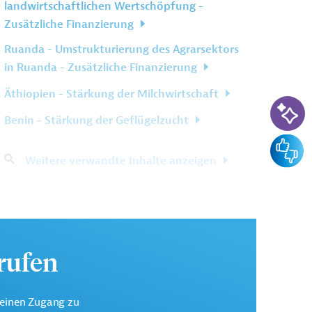
landwirtschaftlichen Wertschöpfung -
Zusätzliche Finanzierung
Ruanda - Umstrukturierung des Agrarsektors
in Ruanda - Zusätzliche Finanzierung
Äthiopien - Stärkung der Milchwirtschaft
KI-Su
Benin - Stärkung der Geflügelzucht
Feedba
Weitere verwandte Inhalte anzeigen
urufen
keinen Zugang zu