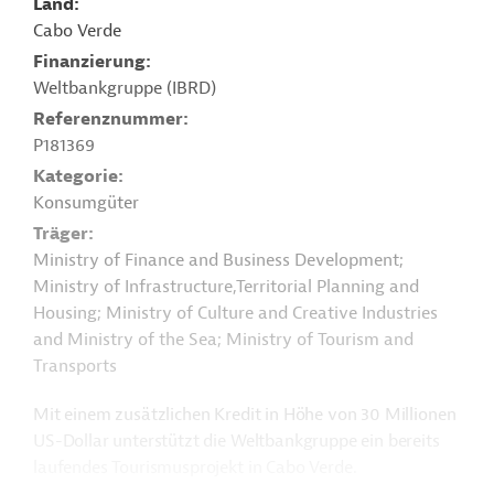
Land
Cabo Verde
Finanzierung
Weltbankgruppe (IBRD)
Referenznummer
P181369
Kategorie
Konsumgüter
Träger
Ministry of Finance and Business Development;
Ministry of Infrastructure,Territorial Planning and
Housing; Ministry of Culture and Creative Industries
and Ministry of the Sea; Ministry of Tourism and
Transports
Mit einem zusätzlichen Kredit in Höhe von 30 Millionen
US-Dollar unterstützt die Weltbankgruppe ein bereits
laufendes Tourismusprojekt in Cabo Verde.