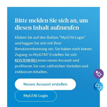
Ziele des Projekts sind die Förderung der Diversität und
der Nachhaltigkeit im Tourismussektor sowie die
Stärkung kleiner und mittlerer Unternehmen (KMU) in
Bitte melden Sie sich an, um
touristischen Wertschöpfungsketten in Cabo Verde.
diesen Inhalt aufzurufen
Die Durchführung des Projekts ist bis Juni 2027 geplant.
Klicken Sie auf den Button "MyGTAI Login"
Weitere Informationen zu dem Entwicklungsprojekt
und loggen Sie sich mit Ihrer
finden Sie auf der
Webseite der Weltbankgruppe
Benutzererkennung ein. Sie haben noch keinen
und im Originaldokument, das zum Download
Zugang zu MyGTAI? Erstellen Sie sich
bereitsteht.
KOSTENFREI
einen neuen Account und
GTAI informiert über die
W
eltbankgruppe
:
profitieren Sie von zahlreichen Vorteilen und
Schwerpunkte, Regularien und praktische Hinweise zur
KI-Suc
exklusiven Inhalten.
Geschäftsanbahnung.
Gesamtkosten:
Feedbac
Neuen Account erstellen
30 Millionen US-Dollar
MyGTAI Login
Geberbeitrag:
30 Millionen US-Dollar (IDA, Kredit)