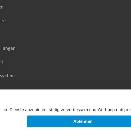
er
ere
ellungen
it
rsystem