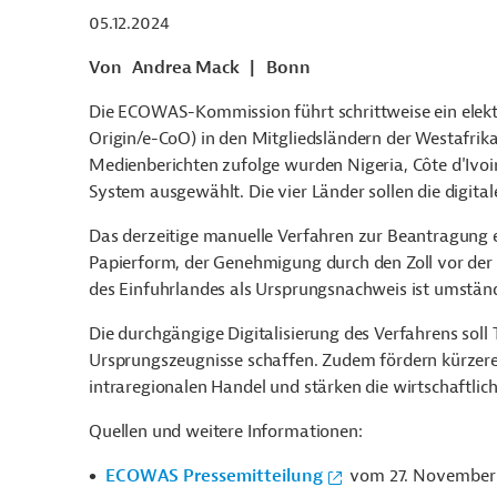
05.12.2024
Von
Andrea Mack
|
Bonn
Die ECOWAS-Kommission führt schrittweise ein elektr
Origin/e-CoO) in den Mitgliedsländern der Westafri
Medienberichten zufolge wurden Nigeria, Côte d'Ivoi
System ausgewählt. Die vier Länder sollen die digital
Das derzeitige manuelle Verfahren zur Beantragung 
Papierform, der Genehmigung durch den Zoll vor der 
des Einfuhrlandes als Ursprungsnachweis ist umständ
Die durchgängige Digitalisierung des Verfahrens soll
Ursprungszeugnisse schaffen. Zudem fördern kürzere
intraregionalen Handel und stärken die wirtschaftl
Quellen und weitere Informationen:
ECOWAS Pressemitteilung
vom 27. November