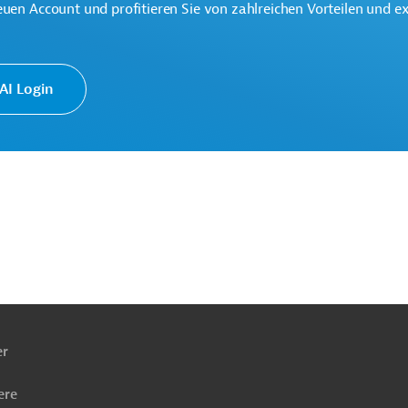
euen Account und profitieren Sie von zahlreichen Vorteilen und e
I Login
ach
ben
er
ere