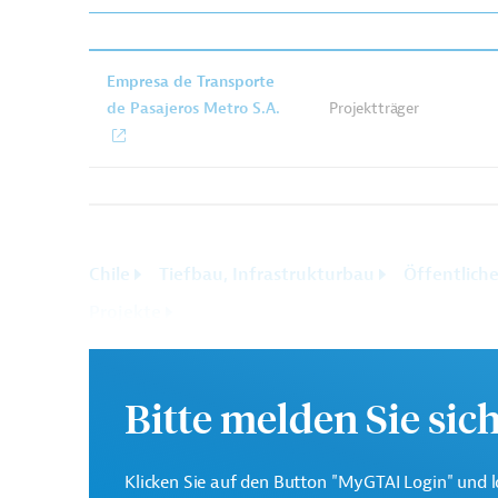
Empresa de Transporte
de Pasajeros Metro S.A.
Projektträger
Chile
Tiefbau, Infrastrukturbau
Öffentlich
Projekte
Bitte melden Sie sic
Klicken Sie auf den Button "MyGTAI Login" und l