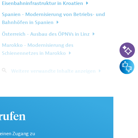
Eisenbahninfrastruktur in Kroatien
Spanien - Modernisierung von Betriebs- und
Bahnhöfen in Spanien
Österreich - Ausbau des ÖPNVs in Linz
KI-Su
Marokko - Modernisierung des
Schienennetzes in Marokko
Feedba
Weitere verwandte Inhalte anzeigen
urufen
keinen Zugang zu