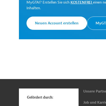
MyGTAI? Erstellen Sie sich
KOSTENFREI
einen n
Inhalten.
Neuen Account erstellen
MyGTA
n
Funktionen
o
Unsere Partn
Job und Karri